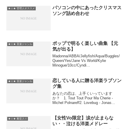
パソコンの中にあったクリスマス
★☆★ 管理人オススメ
ソング詰め合わせ
ポップで明るく楽しい曲集 【元
★☆★ 音楽ジャンル
気が出る】
Madonna/ABBA/Jellyfish/Aqua/Buggles/
Queen/Yes/Jane Vs World/Kylie
Minogue/10cc/Cyndi
Lauper/Nolans/Beatlesポップで明るく楽
しい曲集 【...
恋している人に贈る洋楽ラブソン
★☆★ 音楽ジャンル
グ集
あなたの恋は、上手くいっています
か？ 1. Tout Tout Pour Ma Cherie -
Michel Polnareff2. Lovebug - Jonas
Brothers3. Breathe - Michelle Branch...
【女性Vo限定】涙が止まらな
★☆★ 殿堂入り
い・・泣ける洋楽メドレー