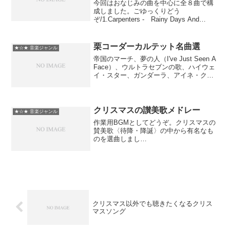
今回はおなじみの曲を中心に全８曲で構
成しました。ごゆっくりどう
ぞ/1.Carpenters - Rainy Days And
Mondays/2.Celine Dion - My Heart Will
Go On/3.Faye Wong -...
栗コーダーカルテット名曲選
★☆★ 音楽ジャンル
帝国のマーチ、夢の人（I've Just Seen A
Face）、ウルトラセブンの歌、ハイウェ
イ・スター、ガンダーラ、アイネ・クラ
イネ・ナハトムジーク【以上「ウクレレ
栗コーダー」より抜粋】、風の谷のナウ
シカ、となりのトトロ、やさしさに包
ま...
クリスマスの讃美歌メドレー
★☆★ 音楽ジャンル
作業用BGMとしてどうぞ。クリスマスの
賛美歌〈待降・降誕〉の中から有名なも
のを選曲しまし
た。
①veni veni emmanuel 久しく待ちに
し②Ich steh' an deiner Krippen ...
クリスマス以外でも聴きたくなるクリス
マスソング