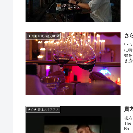
さ
★☆★ 100分超えBGM
いつ
に特
始を
き流
貴
★☆★ 管理人オススメ
彼方に
The 
Ba...