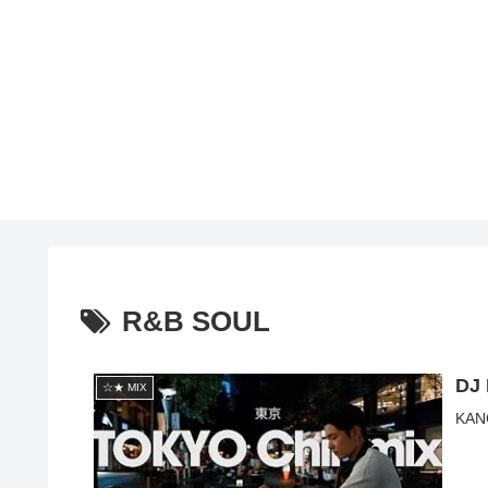
R&B SOUL
DJ 
☆★ MIX
KANG