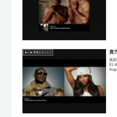
貴
★☆★ 管理人オススメ
第四
01.W
Augu