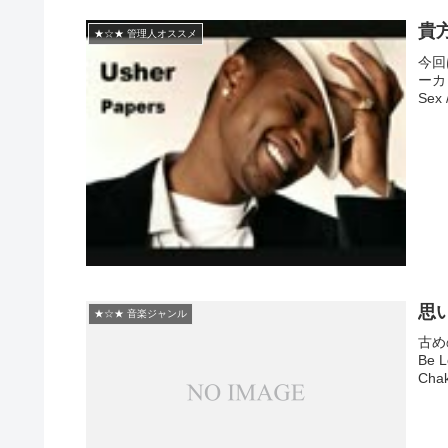
貴
★☆★ 管理人オススメ
今回
ーカリ
Sex 
思
★☆★ 音楽ジャンル
古め
Be L
Cha