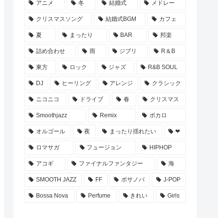
アニメ
冬
結婚式
メドレー
クリスマスソング
結婚式BGM
カフェ
夏
まったり
BAR
邦楽
詰め合わせ
雨
ジブリ
R＆B
東方
ロック
ジャズ
R&B SOUL
DJ
ヒーリング
アレンジ
クラシック
ニコニコ
ドライブ
春
クリスマス
Smoothjazz
Remix
ボカロ
オルゴール
夜
まったり揺れたい
❤
ロマサガ
フュージョン
HIPHOP
アコギ
ファイナルファンタジー
海
SMOOTH JAZZ
FF
ボサノバ
J-POP
Bossa Nova
Perfume
きれい
Girls