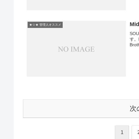
Mi
★☆★ 管理人オススメ
SO
す。P
Brot
次
1