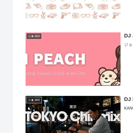
DJ
☆★ MIX
ジョ
DJ 
☆★ MIX
KANG