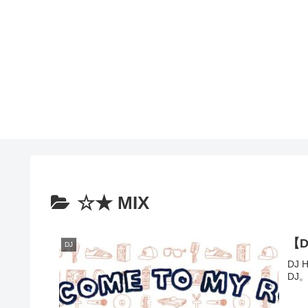
☆★ MIX
【D
DJ
DJ
DJ