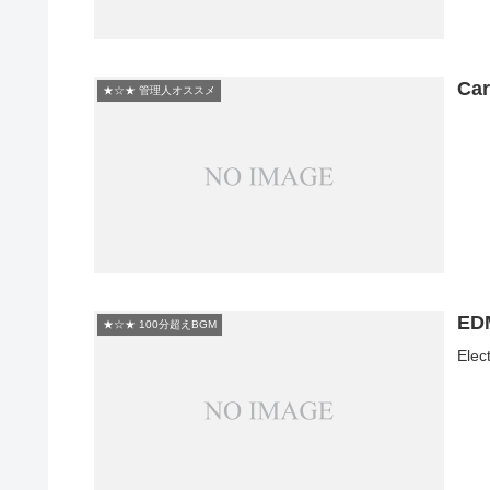
Car
★☆★ 管理人オススメ
ED
★☆★ 100分超えBGM
Elec