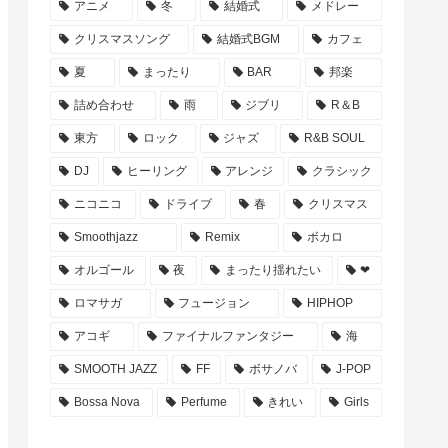
アニメ
冬
結婚式
メドレー
クリスマスソング
結婚式BGM
カフェ
夏
まったり
BAR
邦楽
詰め合わせ
雨
ジブリ
R＆B
東方
ロック
ジャズ
R&B SOUL
DJ
ヒーリング
アレンジ
クラシック
ニコニコ
ドライブ
春
クリスマス
Smoothjazz
Remix
ボカロ
オルゴール
夜
まったり揺れたい
❤
ロマサガ
フュージョン
HIPHOP
アコギ
ファイナルファンタジー
海
SMOOTH JAZZ
FF
ボサノバ
J-POP
Bossa Nova
Perfume
きれい
Girls