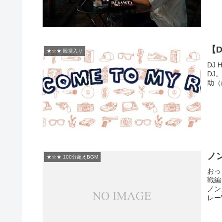
【DJ
★☆★ 殿堂入り
DJ
DJ
助（
ノ
★☆★ 100分超えBGM
おっ
戦編
ノン
レーV