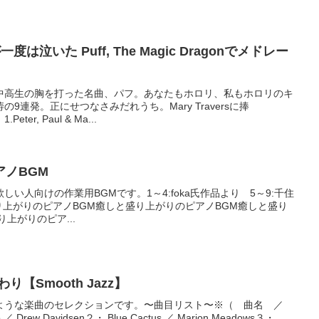
は泣いた Puff, The Magic Dragonでメドレー
中高生の胸を打った名曲、パフ。あなたもホロリ、私もホロリのキ
9連発。正にせつなさみだれうち。Mary Traversに捧
 Paul & Ma...
ノBGM
い人向けの作業用BGMです。1～4:foka氏作品より 5～9:千住
癒しと盛り上がりのピアノBGM癒しと盛り上がりのピアノBGM癒しと盛り
上がりのピア...
【Smooth Jazz】
ような楽曲のセレクションです。〜曲目リスト〜※（ 曲名 ／
rew Davidsen２・ Blue Cactus ／ Marion Meadows３・