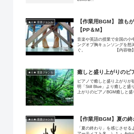
【作業用BGM】 誰もが一度
★☆★ 音楽ジャンル
【PP＆M】
音楽や英語の授業で全国の小
ングオブ胸キュンソングを怒涛の
ぐ。 【内容物】1.Peter,
癒しと盛り上がりのピア
★☆★ 音楽ジャンル
ピアノで癒しと盛り上がりが欲し
明「Still Blue」より
上がりのピアノBGM癒しと盛り
【作業用BGM】夏の終わり
★☆★ 音楽ジャンル
「夏の終わり」を感じさせる
アーティスト名 ）１・ Astro ／ D