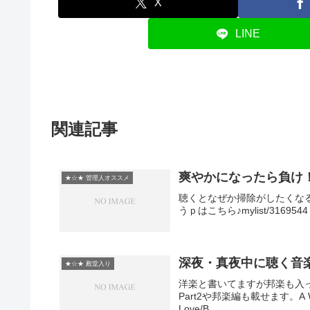
X
LINE
関連記事
爽やかになったら負け
★☆★ 管理人オススメ
聴くとなぜか掃除がしたくな
うｐはこちら♪mylist/3169544 Con
深夜・真夜中に聴く音楽
★☆★ 殿堂入り
洋楽と書いてますが邦楽も入
Part2や邦楽編も載せます。A Woman 
Love/B...