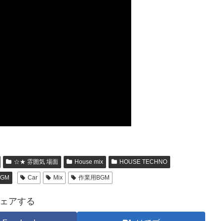
☆★ 雰囲気 場面
House mix
HOUSE TECHNO
GM
Car
Mix
作業用BGM
ェアする