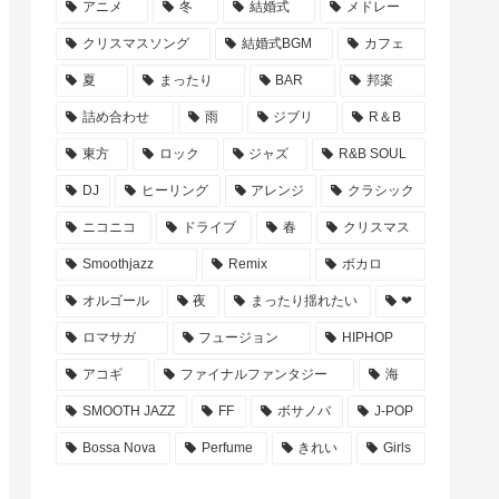
アニメ
冬
結婚式
メドレー
クリスマスソング
結婚式BGM
カフェ
夏
まったり
BAR
邦楽
詰め合わせ
雨
ジブリ
R＆B
東方
ロック
ジャズ
R&B SOUL
DJ
ヒーリング
アレンジ
クラシック
ニコニコ
ドライブ
春
クリスマス
Smoothjazz
Remix
ボカロ
オルゴール
夜
まったり揺れたい
❤
ロマサガ
フュージョン
HIPHOP
アコギ
ファイナルファンタジー
海
SMOOTH JAZZ
FF
ボサノバ
J-POP
Bossa Nova
Perfume
きれい
Girls