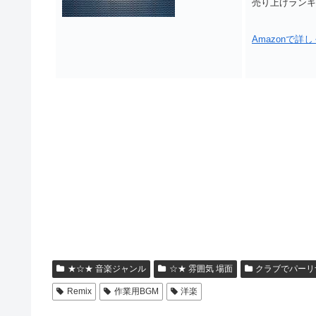
売り上げランキング
Amazonで詳
★☆★ 音楽ジャンル
☆★ 雰囲気 場面
クラブでパーリ
Remix
作業用BGM
洋楽