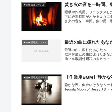
焚き火の音を一時間、
★☆★ 音楽ジャンル
睡眠や作業用、リラックスし
下に経過時間­がわかるよう
き火の音を一時間、集中用・
最近の曲に疲れたあな
★☆★ 管理人オススメ
最近の曲に疲れたあなたへ 
歌詞付最近の曲に疲れたあな
曲フル歌詞付昭和の大ヒット10
【作業用BGM】静かな夜の
★☆★ 管理人オススメ
静かな夜に似合いそうなムードある曲
Tequila Moon ／ Jessy J３・ A