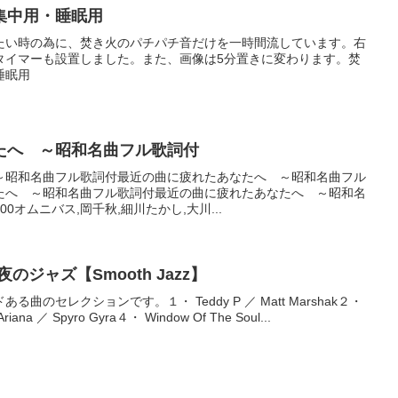
集中用・睡眠用
たい時の為に、焚き火のパチパチ音だけを一時間流しています。右
にタイマーも設置しました。また、画像は5分置きに変わります。焚
睡眠用
たへ ～昭和名曲フル歌詞付
～昭和名曲フル歌詞付最近の曲に疲れたあなたへ ～昭和名曲フル
たへ ～昭和名曲フル歌詞付最近の曲に疲れたあなたへ ～昭和名
0オムニバス,岡千秋,細川たかし,大川...
ジャズ【Smooth Jazz】
のセレクションです。１・ Teddy P ／ Matt Marshak２・
riana ／ Spyro Gyra４・ Window Of The Soul...