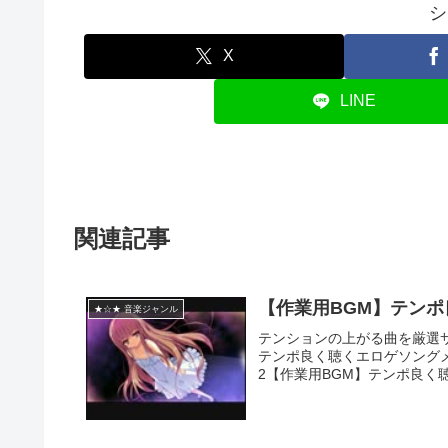
シ
X
LINE
関連記事
【作業用BGM】テン
★☆★ 音楽ジャンル
テンションの上がる曲を厳選サ
テンポ良く聴くエロゲソング
2【作業用BGM】テンポ良く