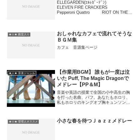
ELLEGARDEN(ｴﾙﾚｶﾞｰﾃﾞﾝ)
ELEVEN FIRE CRACKERS
Pepperoni Quattro RIOT ON THE
GRILLELLEGARDENメドレーELEVEN
FIRE CRACKERS T...
おしゃれなカフェで流れてそうな
★☆★ 殿堂入り
ＢＧＭ集
カフェ 音源集ページ
【作業用BGM】 誰もが一度は泣
★☆★ 音楽ジャンル
いた Puff, The Magic Dragonで
メドレー【PP＆M】
音楽や英語の授業で全国の小中高生の胸
を打った名曲、パフ。あなたもホロリ、
私もホロリのキングオブ胸キュンソング
を怒涛の9連発。正にせつなさみだれう
ち。Mary Traversに捧
ぐ。 【内容物】1.Peter,
小さな春を待つＪａｚｚメドレー
Paul & Ma...
★☆★ 管理人オススメ