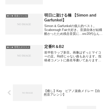
明日に架ける橋 【Simon and
★☆★ 音楽ジャンル
Garfunkel】
Simon & Garfunkelの個人的ベスト。
Scaborough Fair大好き。音源自体が結構
酷かったため残念音質に…orz20代なんで
定番曲をはずしてるかもしれませんがご
容赦くださいorz1.El Condor Pasa(コンド
ル...
定番R＆B2
★☆★ 管理人オススメ
前半歌ラップ多目。画像はずっとマイコ
ーの足。R&Bじゃない曲もあります。投
稿者コメントに曲名等書いてあります。
そこクリックで各曲の頭に飛べるので飛
ばしたい時は使ってください マイリス
ト→mylist/2308264 キャッチーな曲が好
きです...
【癒し】Key ピアノ楽曲メドレー【自
然音アレンジ】