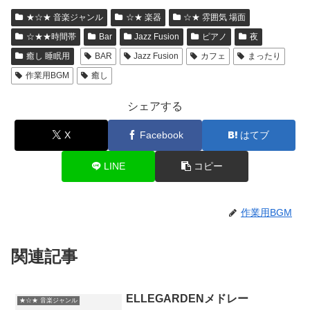
★☆★ 音楽ジャンル
☆★ 楽器
☆★ 雰囲気 場面
☆★★時間帯
Bar
Jazz Fusion
ピアノ
夜
癒し 睡眠用
BAR
Jazz Fusion
カフェ
まったり
作業用BGM
癒し
シェアする
X
Facebook
はてブ
LINE
コピー
作業用BGM
関連記事
ELLEGARDENメドレー
★☆★ 音楽ジャンル