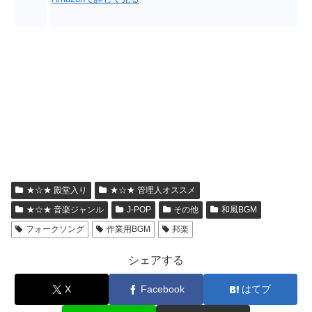
★☆★ 殿堂入り
★☆★ 管理人オススメ
★☆★ 音楽ジャンル
J-POP
その他
和風BGM
フォークソング
作業用BGM
邦楽
シェアする
X
Facebook
はてブ