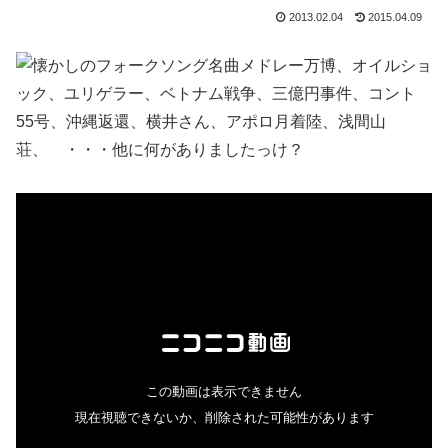
2013.02.04
2015.04.09
万博、オイルショ
ック、ユリゲラー、ベトナム戦争、三億円事件、コント
55号、沖縄返還、横井さん、アポロ月着陸、浅間山
荘、 ・・・他に何がありましたっけ？