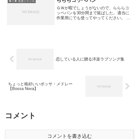
らららコッペパン
★☆★ 音楽ジャンル
ＧＷが暇でしょうがないので、らららコ
ッペパンを30分間まで延ばした。適当に
作業用にでも使ってやってください。 暇
の勢いでスピードが上がってくる細工を
してあるが後悔はしていない。大事な事
だからもう一度言う。後悔はしていない
はずだったが。なぜミ...
恋している人に贈る洋楽ラブソング集
ちょっと格好いいボッサ・メドレー
【Bossa Nova】
コメント
コメントを書き込む