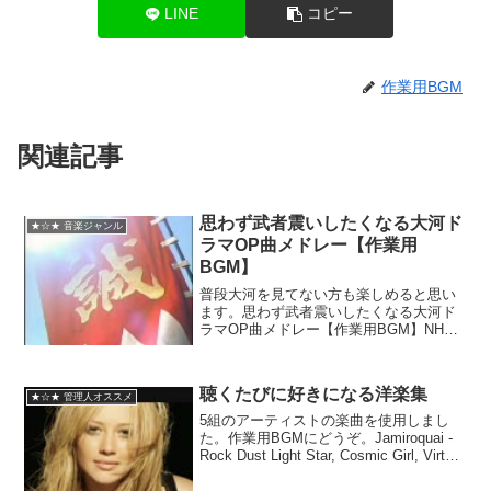
LINE
コピー
作業用BGM
関連記事
思わず武者震いしたくなる大河ド
★☆★ 音楽ジャンル
ラマOP曲メドレー【作業用
BGM】
普段大河を見てない方も楽しめると思い
ます。思わず武者震いしたくなる大河ド
ラマOP曲メドレー【作業用BGM】NHK
大河ドラマ テーマ音楽全集 壱 TVサント
ラNHKエンタープライズ売り上げランキ
ング : 65488Amazonで詳しく見るNH...
聴くたびに好きになる洋楽集
★☆★ 管理人オススメ
5組のアーティストの楽曲を使用しまし
た。作業用BGMにどうぞ。Jamiroquai -
Rock Dust Light Star, Cosmic Girl, Virtual
Insanity/Passion Pit - Make Light...