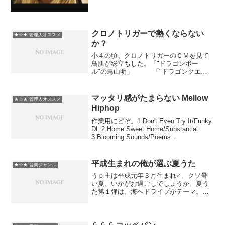
クロノトリガーで熱くならない
★☆★ 管理人オススメ
か？
小４の頃、クロノトリガーのＣＭを見て
鳥肌が総立ちした。「"ドラゴンボー
ル"の鳥山明」 「"ドラゴンクエス
ト"の堀井雄二」 「"ファイ
ナルファンタジー"の坂口博信」って煽り
は当時の俺らを熱狂させた。あの頃の、
マッタリ感がたまらない Mellow
★☆★ 管理人オススメ
スーファミのスイッチ...
Hiphop
作業用にどぞ。1.Don't Even Try It/Funky
DL 2.Home Sweet Home/Substantial
3.Blooming Sounds/Poems
4.Faithful/Acro Jazz Laborator...
平成生まれの俺が選ぶ夏うた
★☆★ 音楽ジャンル
うｐ主は平成元年３月生まれ♂。クソ暑
い夏、いかがお過ごしでしょうか。夏う
た第１弾は、海へドライブがテーマ。平
成生まれの俺が選ぶ夏うた平成生まれの
俺が選ぶ夏うた２