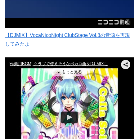
【DJMIX】VocaNicoNight ClubStage Vol.3の音源を再現
してみたよ