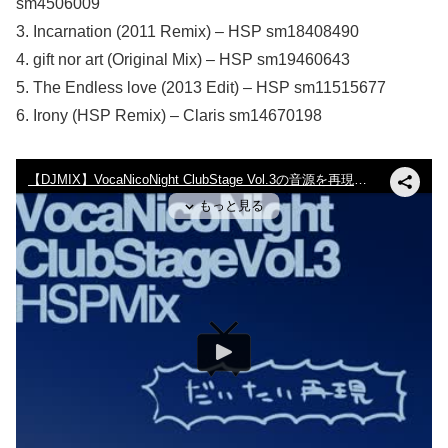
sm4506009
3. Incarnation (2011 Remix) – HSP sm18408490
4. gift nor art (Original Mix) – HSP sm19460643
5. The Endless love (2013 Edit) – HSP sm11515677
6. Irony (HSP Remix) – Claris sm14670198