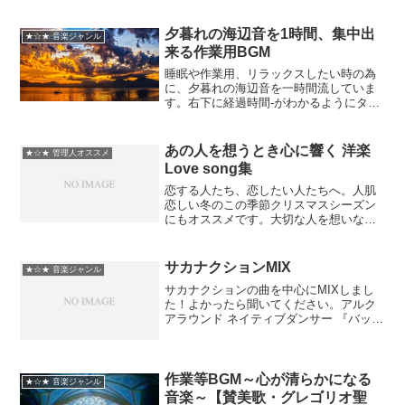
音楽/アニメ/アニソン/作業用BGM/レッツ
&ゴー/地獄先生ぬ〜べ〜/レイアース/スレ
イヤーズ/学校...
夕暮れの海辺音を1時間、集中出
★☆★ 音楽ジャンル
来る作業用BGM
睡眠や作業用、リラックスしたい時の為
に、夕暮れの海辺音を一時間流していま
す。右下­に経過時間-がわかるようにタイ
マーも設置しました。また、画像は5分置
きに変わりま­す。夕暮れの海辺音を1時
間、集中出来る作業用BGM海~The
あの人を想うとき心に響く 洋楽
★☆★ 管理人オススメ
Ocean B...
Love song集
恋する人たち、恋したい人たちへ。人肌
恋しい冬のこの季節クリスマスシーズン
にもオススメです。大切な人を想いなが
ら聴いてください。 ①When You
Know／Shawn Colvin ②Miss You More
／BBMak ③Jus...
サカナクションMIX
★☆★ 音楽ジャンル
サカナクションの曲を中心にMIXしまし
た！よかったら聞いてください。アルク
アラウンド ネイティブダンサー 『バッハ
の旋律を夜に聴いたせいです。』 ライト
ダンス 三日月サンセット セントレイ
minnanouta 表参道26時 Klee アイ...
作業等BGM～心が清らかになる
★☆★ 音楽ジャンル
音楽～【賛美歌・グレゴリオ聖