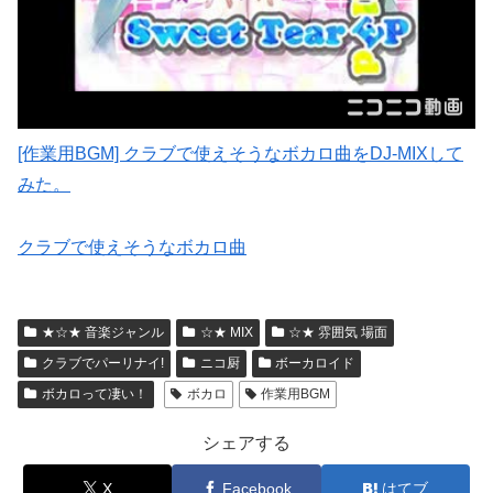
[作業用BGM] クラブで使えそうなボカロ曲をDJ-MIXして
みた。
クラブで使えそうなボカロ曲
★☆★ 音楽ジャンル
☆★ MIX
☆★ 雰囲気 場面
クラブでパーリナイ!
ニコ厨
ボーカロイド
ボカロって凄い！
ボカロ
作業用BGM
シェアする
X
Facebook
はてブ