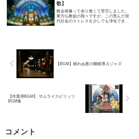
歌】
教会画像って余り無くて苦労しました。
東方仏教徒の我々ですが、この荒んだ現
代社会のストレスを少しでも浄化できれ
ばと思い作りました。グレゴリアン・チ
ャント≪クラシック・マスターズ≫
【BGM】眠れぬ夜の睡眠導入ジャズ
【作業用BGM】 サムライスピリッツ
BGM集
コメント