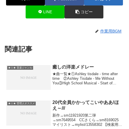
LINE
コピー
作業用BGM
関連記事
癒しの洋楽メドレー
★☆★ 音楽ジャンル
★曲一覧★①Ashley tisdale - time after
time ②Ashley Tisdale - Me Without
You③High School Musical - Start of
something new ④Ma...
20代全員かかってこいやああ!ほ
★☆★ 管理人オススメ
え～///
新作→sm11921920第二弾
→sm7649554 CCさくら→sm8169025
マイリスト→mylist/13558302 【検索用】