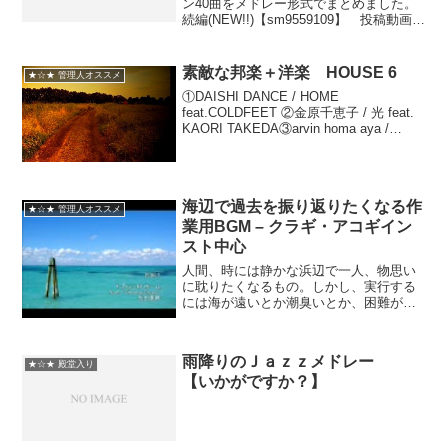
ン40曲をメドレー形式でまとめました。
続編(NEW!!)【sm9559109】 投稿動画一
覧【mylist/4848656】【検索用】デジモ
ン/ポケモン/学校の怪談/ゾイド/こち亀/ワ
ンピース/おジャ魔女...
素敵な邦楽＋洋楽 HOUSE 6
★☆★ 管理人オススメ
①DAISHI DANCE / HOME
feat.COLDFEET ②金原千恵子 / 光 feat.
KAORI TAKEDA③arvin homa aya /
Winter Love④Arlie / Anything But
You⑤a...
海辺で過去を振り返りたくなる作
★☆★ 管理人オススメ
業用BGM – クラギ・アコギイン
スト中心
人間、時には静かな浜辺で一人、物思い
に耽りたくなるもの。しかし、実行する
には海が遠いとか潮臭いとか、困難がつ
きもの。そんなインドア派たそがれ屋さ
んに贈る、優しいギターのBGM。現実逃
避にも使えますが、後でどうなっても責
雨降りのＪａｚｚメドレー
任は負いません。【曲目...
★☆★ 殿堂入り
【いかがですか？】