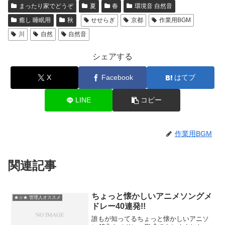
まったり家でどうぞ
夏
春
環境音 自然音
癒し 睡眠用
秋
せせらぎ
京都
作業用BGM
川
自然
自然音
シェアする
X
Facebook
はてブ
LINE
コピー
作業用BGM
関連記事
ちょっと懐かしいアニメソングメ
★☆★ 管理人オススメ
ドレー40連発!!
誰もが知ってるちょっと懐かしいアニソ