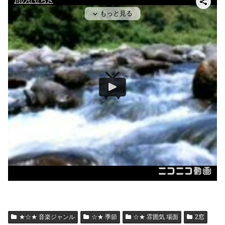
★☆★ 音楽ジャンル
☆★ 季節
☆★ 雰囲気 場面
2窓