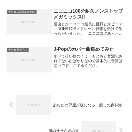
ニコニコ100分耐久ノンストップ
★☆★ 100分超えBGM
メガミックス!!
組曲とかニコニコ最長に挑戦とかビーマ
ニNONSTOPメドレーに影響を受けて作
っちゃいました。 ニコニコにあった曲
を中心に有名な曲もそうでない曲もごち
ゃ混ぜにして、遅い曲から順番に全部繋
ぎました。 繋ぎはﾄｰｼﾛです。 収録曲
J-Popのカバー曲集めてみた
★☆★ 殿堂入り
は全部で70曲！...
すべて拾い物のうえ、もともと音源化さ
れてない曲ばかりなので基本的に音質は
悪いです。ご了承くださ
い。 1,少年時代/
宇多田ヒカル 2,I LOVE YOU/宇多田ヒ
カル 3,Tomorrow never knows/和田...
あなたの部屋が森になる 癒しの森林浴
川のせせらぎの音