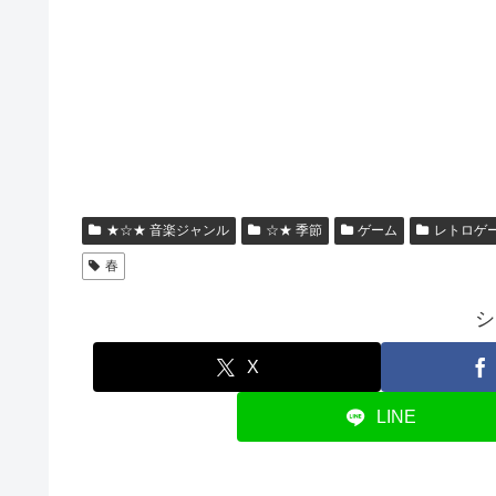
★☆★ 音楽ジャンル
☆★ 季節
ゲーム
レトロゲ
春
シ
X
LINE