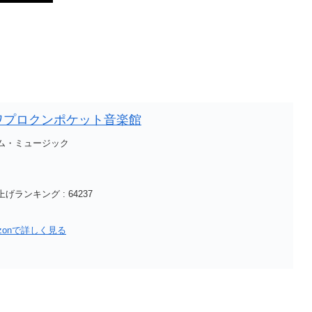
ワプロクンポケット音楽館
ム・ミュージック
げランキング : 64237
azonで詳しく見る