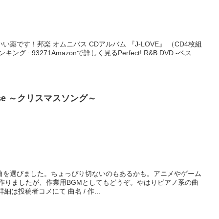
薬です！邦楽 オムニバス CDアルバム 『J-LOVE』 （CD4枚組
ング : 93271Amazonで詳しく見るPerfect! R&B DVD -ベス
ouse ～クリスマスソング～
曲を選びました。ちょっぴり切ないのもあるかも。アニメやゲーム
に作りましたが、作業用BGMとしてもどうぞ。やはりピアノ系の曲
細は投稿者コメにて 曲名 / 作...