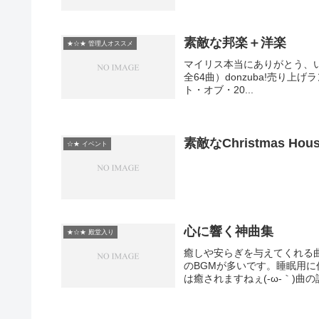
素敵な邦楽＋洋楽
★☆★ 管理人オススメ
マイリス本当にありがとう、いい
全64曲）donzuba!売り上げランキ
ト・オブ・20...
素敵なChristmas H
☆★ イベント
心に響く神曲集
★☆★ 殿堂入り
癒しや安らぎを与えてくれる
のBGMが多いです。睡眠用
は癒されますねぇ(-ω-｀)曲の詳