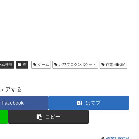
ーム神曲
春
ゲーム
パワプロクンポケット
作業用BGM
ェアする
Facebook
はてブ
コピー
作業用BGM