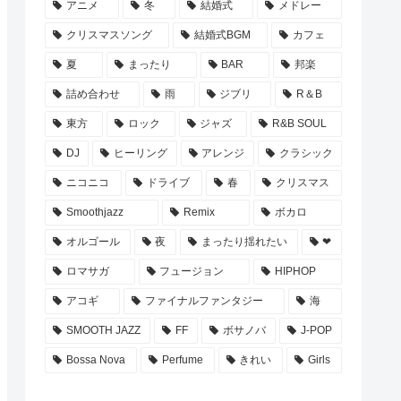
アニメ
冬
結婚式
メドレー
クリスマスソング
結婚式BGM
カフェ
夏
まったり
BAR
邦楽
詰め合わせ
雨
ジブリ
R＆B
東方
ロック
ジャズ
R&B SOUL
DJ
ヒーリング
アレンジ
クラシック
ニコニコ
ドライブ
春
クリスマス
Smoothjazz
Remix
ボカロ
オルゴール
夜
まったり揺れたい
❤
ロマサガ
フュージョン
HIPHOP
アコギ
ファイナルファンタジー
海
SMOOTH JAZZ
FF
ボサノバ
J-POP
Bossa Nova
Perfume
きれい
Girls