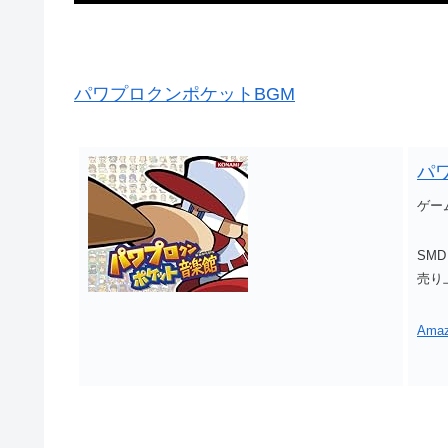
パワプロクンポケットBGM
パ
ゲー
SMD
売り上
Am