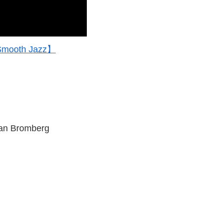
th Jazz】
ian Bromberg