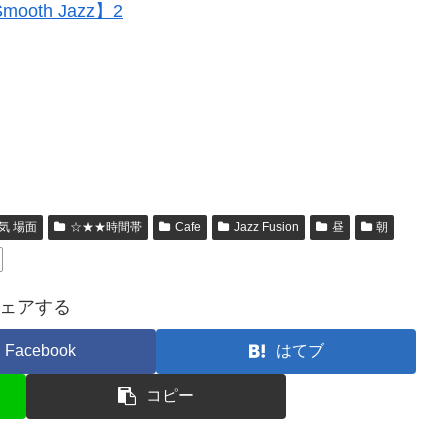
th Jazz】2
気 場面
☆★★時間帯
Cafe
Jazz Fusion
昼
朝
ェアする
Facebook
はてブ
コピー