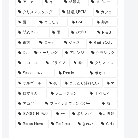
アニメ
冬
結婚式
メドレー
クリスマスソング
結婚式BGM
カフェ
夏
まったり
BAR
邦楽
詰め合わせ
雨
ジブリ
R＆B
東方
ロック
ジャズ
R&B SOUL
DJ
ヒーリング
アレンジ
クラシック
ニコニコ
ドライブ
春
クリスマス
Smoothjazz
Remix
ボカロ
オルゴール
夜
まったり揺れたい
❤
ロマサガ
フュージョン
HIPHOP
アコギ
ファイナルファンタジー
海
SMOOTH JAZZ
FF
ボサノバ
J-POP
Bossa Nova
Perfume
きれい
Girls