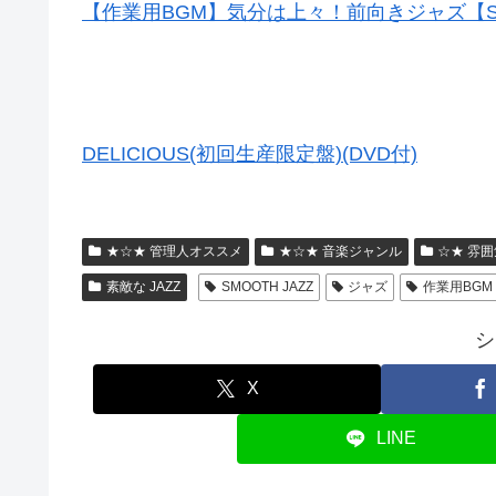
【作業用BGM】気分は上々！前向きジャズ【Smoo
DELICIOUS(初回生産限定盤)(DVD付)
★☆★ 管理人オススメ
★☆★ 音楽ジャンル
☆★ 雰囲
素敵な JAZZ
SMOOTH JAZZ
ジャズ
作業用BGM
シ
X
LINE