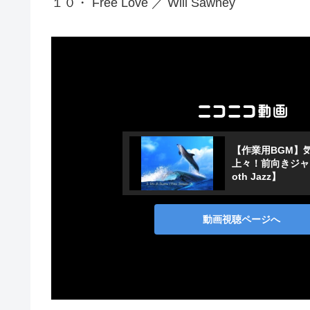
１０・ Free Love ／ Will Sawney