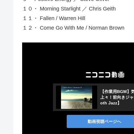
１０・ Morning Starlight ／ Chris Geith
１１・ Fallen / Warren Hill
１２・ Come Go With Me / Norman Brown