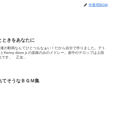
作業用BGM
とときをあなたに
nn関連の動画なんてひとつもなぁい！だから自分で作りました。デト
とKenny dixon jr.の楽曲のみのメドレー。途中のテロップは上段
です。 乙女...
れてそうなＢＧＭ集