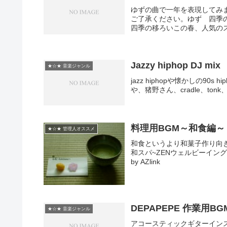
ゆずの曲で一年を表現してみ
ご了承ください。ゆず 四季の移ろ
四季の移ろいこの春、人気のス
Jazzy hiphop DJ mix
★☆★ 音楽ジャンル
jazz hiphopや懐かしの90s hi
や、猪野さん、cradle、tonk
料理用BGM～和食編～
★☆★ 管理人オススメ
和食というより和菓子作り向
和スパ~ZENウェルビーイング,
by AZlink
DEPAPEPE 作業用
★☆★ 音楽ジャンル
アコースティックギターイン