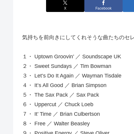
X
Facebook
気持ちを前向きにしてくれそうな曲たちのセ
１・ Uptown Groovin’ ／ Soundscape UK
２・ Sweet Sundays ／ Tim Bowman
３・ Let’s Do It Again ／ Wayman Tisdale
４・ It’s All Good ／ Brian Simpson
５・ The Sax Pack ／ Sax Pack
６・ Uppercut ／ Chuck Loeb
７・ It’ Time ／ Brian Culbertson
８・ Free ／ Walter Beasley
９・ Positive Energy ／ Steve Oliver