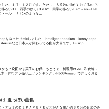
ました。１月～１２月です。ただし、大多数の曲がもれてるので、
いB'z 四季の移ろいGLAY 四季の移ろいL'Arc～en～Ciel
トール リネンのような...
phopをゆったりmixしました。innteligent hoodlum、kenny dope
、sterussなど日本人が関わってる曲が大目です。luvsicp...
きかも？晩酌や茶菓子のお供にもどうぞ。料理用BGM～和食編～
木下伸司デラ売り上げランキング : 44508Amazonで詳しく見る
BGM１ 夏っぽい曲集
ストデュオのＤＥＰＡＰＥＰＥが大好きな主が約３０分の音楽のみ