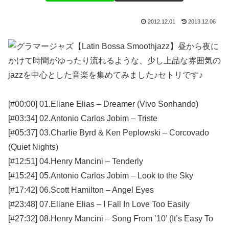
2012.12.01
2013.12.06
昼から夜に
かけて時間がゆったり流れるような、少し上品な雰囲気の
jazzを中心とした音楽を集めてみました♪セトリです♪
[#00:00] 01.Eliane Elias – Dreamer (Vivo Sonhando)
[#03:34] 02.Antonio Carlos Jobim – Triste
[#05:37] 03.Charlie Byrd & Ken Peplowski – Corcovado
(Quiet Nights)
[#12:51] 04.Henry Mancini – Tenderly
[#15:24] 05.Antonio Carlos Jobim – Look to the Sky
[#17:42] 06.Scott Hamilton – Angel Eyes
[#23:48] 07.Eliane Elias – I Fall In Love Too Easily
[#27:32] 08.Henry Mancini – Song From ’10’ (It’s Easy To