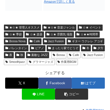
Amazonで詳しく見る
★☆★ 管理人オススメ
★☆★ 音楽ジャンル
☆★ イベント
☆★ 季節
☆★ 楽器
☆★ 雰囲気 場面
☆★★時間帯
Bossa Nova
Cafe
Jazz Fusion
ギター ウクレレ アコギ
バレンタイン
ピアノ
まったり家でどうぞ
冬
夕方
夜
秋
素敵な JAZZ
Bossa
Cafe
Jazz Fusion
Smoothjazz
グラマージャズ
作業用BGM
シェアする
X
Facebook
はてブ
LINE
コピー