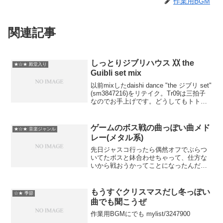
作業用BGM
関連記事
しっとりジブリハウス 〷 the
★☆★ 殿堂入り
Guibli set mix
以前mixしたdaishi dance "the ジブリ set"
(sm3847216)をリテイク。Tr09は三拍子
なのでお手上げです。どうしてもトトロ
で締めたかったので、キックでむりやり
持たせてますｗ 昼下がりのＢＧＭにど
うぞ。Ｐ．Ｓ．歌...
ゲームのボス戦の曲っぽい曲メド
★☆★ 音楽ジャンル
レー(メタル系)
先日ジャスコ行ったら偶然オフでぶらつ
いてたボスと鉢合わせちゃって、仕方な
いから戦おうかってことになったんだけ
ど、店内BGMがカーペンターズだったか
ら、もーボス感無さすぎってボス怒って
帰っちゃって。そんな苦い経験から生ま
もうすぐクリスマスだし冬っぽい
☆★ 季節
れたテンション上昇系B...
曲でも聞こうぜ
作業用BGMにでも mylist/3247900