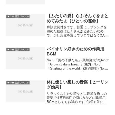
【ふたりの愛】らぶそんぐをまと
★☆★ 音楽ジャンル
めてみたよ【ひとつの運命】
和訳歌詞付きです。普通にラブソングを
纏めた動画はたくさんあるみたいなの
で、少し角度を変えてソロではなく2人以
上で歌ってる曲で纏めてみました。ほぼ
デュエットです。Come What Mayだけイ
イ感じの画像たくさん使って作ろうかな
バイオリン好きのための作業用
★☆★ 音楽ジャンル
～と思ったの...
BGM
No.1:「風の子供たち」(葉加瀬太郎),No.2:
「Grown baby's breath」(東方),No.3:
「Starting of the world」(灰羽連盟),No.4:
「黄昏のワルツ」(にんげんドキュメン
ト),No.5:「稜...
体に優しい癒しの音楽【ヒーリン
★☆★ 音楽ジャンル
グ効果】
リラックスしたい時などに最適な癒しの
音楽です!!不眠症で悩む方などに睡眠用
BGMとしてもお勧めです!!①眠る前に
『おやすみなさい』とコメすると良い夢
が見れます♪②目覚めた時に『おはようご
ざいます』とコメすると良い1日が送れま