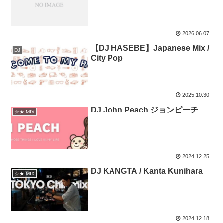
2026.06.07
【DJ HASEBE】Japanese Mix /
DJ
City Pop
2025.10.30
DJ John Peach ジョンピーチ
☆★ MIX
2024.12.25
DJ KANGTA / Kanta Kunihara
☆★ MIX
2024.12.18