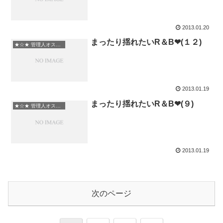
2013.01.20
まったり揺れたいR＆B❤(１２)
★☆★ 管理人オススメ
2013.01.19
まったり揺れたいR＆B❤(９)
★☆★ 管理人オススメ
2013.01.19
次のページ