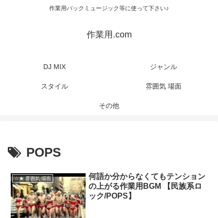
作業用バックミュージック等に使って下さい♪
作業用.com
DJ MIX
ジャンル
スタイル
雰囲気 場面
その他
POPS
何語か分からなくてもテンション
☆★ 雰囲気 場面
の上がる作業用BGM 【民族系ロ
ック/POPS】