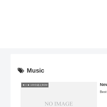
Music
New
★☆★ 100分超えBGM
Best