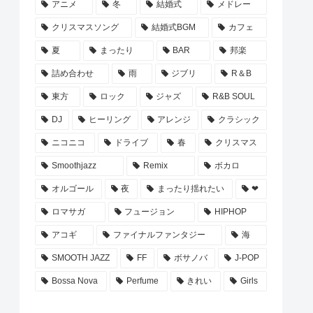
アニメ
冬
結婚式
メドレー
クリスマスソング
結婚式BGM
カフェ
夏
まったり
BAR
邦楽
詰め合わせ
雨
ジブリ
R＆B
東方
ロック
ジャズ
R&B SOUL
DJ
ヒーリング
アレンジ
クラシック
ニコニコ
ドライブ
春
クリスマス
Smoothjazz
Remix
ボカロ
オルゴール
夜
まったり揺れたい
❤
ロマサガ
フュージョン
HIPHOP
アコギ
ファイナルファンタジー
海
SMOOTH JAZZ
FF
ボサノバ
J-POP
Bossa Nova
Perfume
きれい
Girls