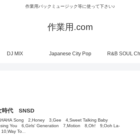
作業用バックミュージック等に使って下さい♪
作業用.com
DJ MIX
Japanese City Pop
R&B SOUL Ch
女時代 SNSD
AHAHA Song 2,Honey 3,Gee 4,Sweet Talking Baby
ssing You 6,Girls' Generation 7,Motion 8,Oh! 9,Ooh La-
10,Way To...