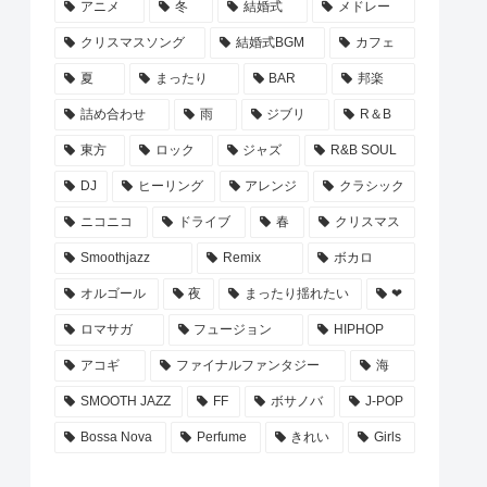
アニメ
冬
結婚式
メドレー
クリスマスソング
結婚式BGM
カフェ
夏
まったり
BAR
邦楽
詰め合わせ
雨
ジブリ
R＆B
東方
ロック
ジャズ
R&B SOUL
DJ
ヒーリング
アレンジ
クラシック
ニコニコ
ドライブ
春
クリスマス
Smoothjazz
Remix
ボカロ
オルゴール
夜
まったり揺れたい
❤
ロマサガ
フュージョン
HIPHOP
アコギ
ファイナルファンタジー
海
SMOOTH JAZZ
FF
ボサノバ
J-POP
Bossa Nova
Perfume
きれい
Girls