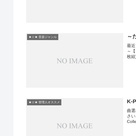
～
★☆★ 音楽ジャンル
最近
～【日
枚組
K-
★☆★ 管理人オススメ
曲選
さい♪
Col