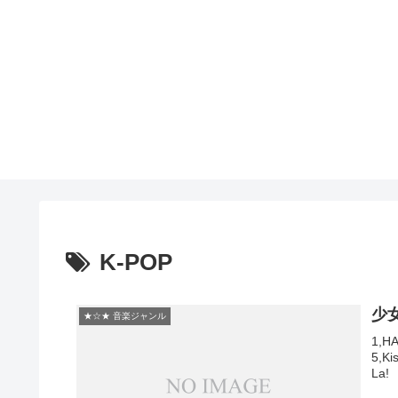
K-POP
少
★☆★ 音楽ジャンル
1,H
5,Ki
La! 