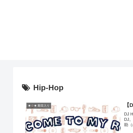
Hip-Hop
【DJ
★☆★ 殿堂入り
DJ
DJ
助（