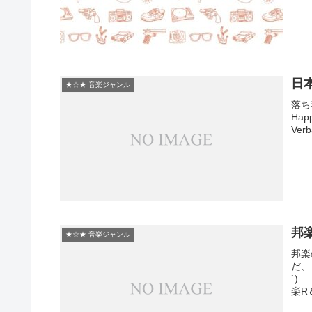
日本
★☆★ 音楽ジャンル
落ち着
Hap
Verb
邦楽
★☆★ 音楽ジャンル
邦楽
だ、
`)
楽R＆