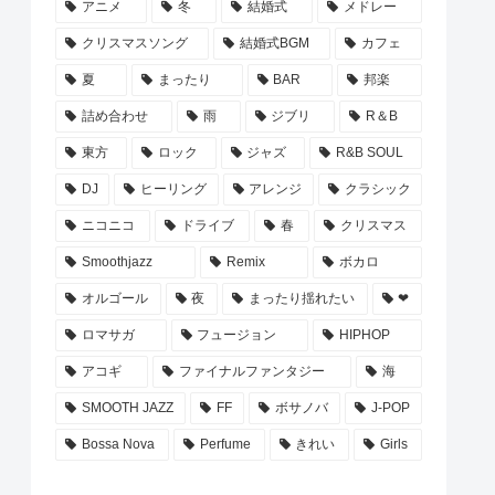
アニメ
冬
結婚式
メドレー
クリスマスソング
結婚式BGM
カフェ
夏
まったり
BAR
邦楽
詰め合わせ
雨
ジブリ
R＆B
東方
ロック
ジャズ
R&B SOUL
DJ
ヒーリング
アレンジ
クラシック
ニコニコ
ドライブ
春
クリスマス
Smoothjazz
Remix
ボカロ
オルゴール
夜
まったり揺れたい
❤
ロマサガ
フュージョン
HIPHOP
アコギ
ファイナルファンタジー
海
SMOOTH JAZZ
FF
ボサノバ
J-POP
Bossa Nova
Perfume
きれい
Girls