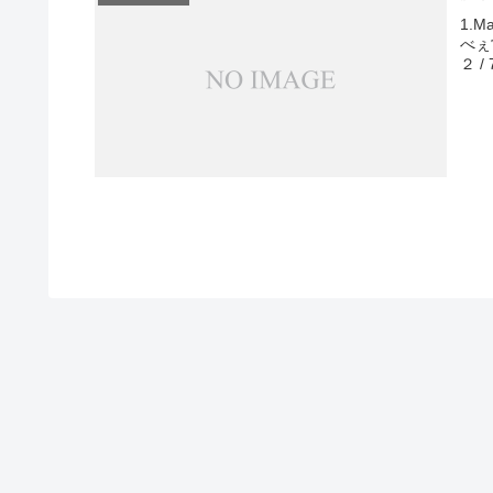
1.M
べぇ
２ /