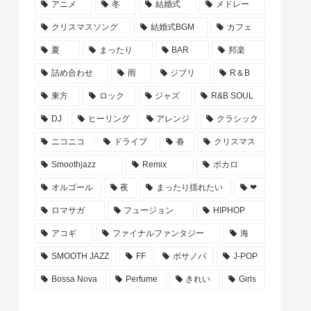
アニメ
冬
結婚式
メドレー
クリスマスソング
結婚式BGM
カフェ
夏
まったり
BAR
邦楽
詰め合わせ
雨
ジブリ
R＆B
東方
ロック
ジャズ
R&B SOUL
DJ
ヒーリング
アレンジ
クラシック
ニコニコ
ドライブ
春
クリスマス
Smoothjazz
Remix
ボカロ
オルゴール
夜
まったり揺れたい
❤
ロマサガ
フュージョン
HIPHOP
アコギ
ファイナルファンタジー
海
SMOOTH JAZZ
FF
ボサノバ
J-POP
Bossa Nova
Perfume
きれい
Girls