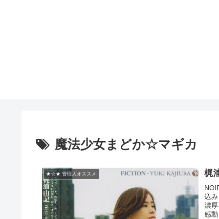
魔法少女まどか☆マギカ
梶
★☆★ 管理人オススメ
NO
込み
濃厚
感動