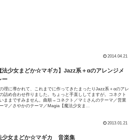
2014.04.21
魔法少女まどか☆マギカ】Jazz系＋αのアレンジメ
レー
の理に導かれて、これまでに作ってきたまったりJazz系＋αのアレ
の詰め合わせ作りました。ちょっと手直ししてますが。コネクト
いままですみません。曲順→コネクト／マミさんのテーマ／営業
ーマ／さやかのテーマ／Magia【魔法少女ま...
2013.01.21
法少女まどか☆マギカ 音楽集