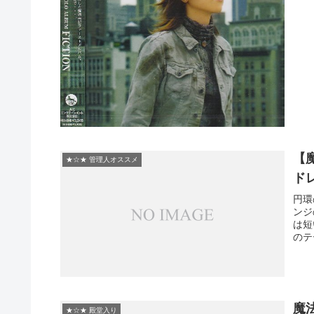
【
★☆★ 管理人オススメ
ド
円環
ンジ
は短
のテ
魔
★☆★ 殿堂入り