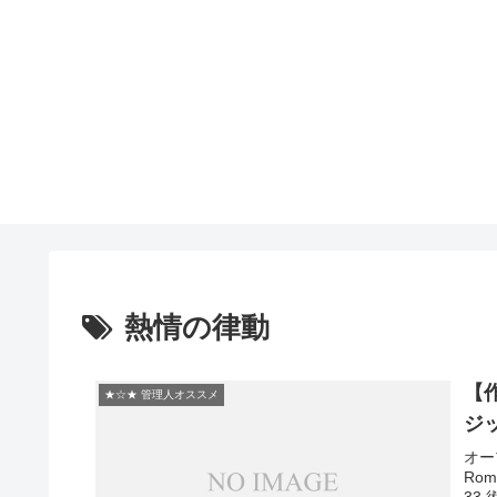
熱情の律動
【
★☆★ 管理人オススメ
ジ
オープ
Rom
33.