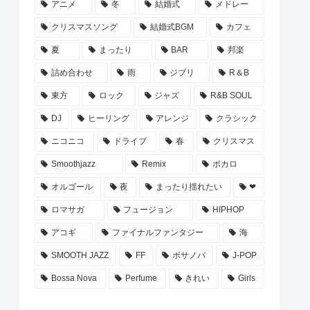
アニメ
冬
結婚式
メドレー
クリスマスソング
結婚式BGM
カフェ
夏
まったり
BAR
邦楽
詰め合わせ
雨
ジブリ
R＆B
東方
ロック
ジャズ
R&B SOUL
DJ
ヒーリング
アレンジ
クラシック
ニコニコ
ドライブ
春
クリスマス
Smoothjazz
Remix
ボカロ
オルゴール
夜
まったり揺れたい
❤
ロマサガ
フュージョン
HIPHOP
アコギ
ファイナルファンタジー
海
SMOOTH JAZZ
FF
ボサノバ
J-POP
Bossa Nova
Perfume
きれい
Girls