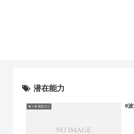
潜在能力
θ
★☆★ 殿堂入り