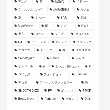
アニメ
冬
結婚式
メドレー
クリスマスソング
結婚式BGM
カフェ
夏
まったり
BAR
邦楽
詰め合わせ
雨
ジブリ
R＆B
東方
ロック
ジャズ
R&B SOUL
DJ
ヒーリング
アレンジ
クラシック
ニコニコ
ドライブ
春
クリスマス
Smoothjazz
Remix
ボカロ
オルゴール
夜
まったり揺れたい
❤
ロマサガ
フュージョン
HIPHOP
アコギ
ファイナルファンタジー
海
SMOOTH JAZZ
FF
ボサノバ
J-POP
Bossa Nova
Perfume
きれい
Girls