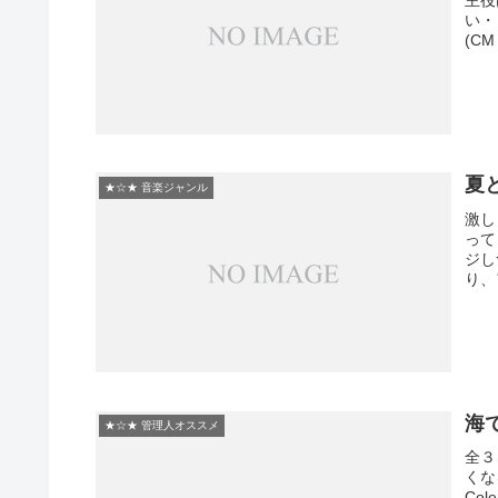
主役
い・
(CM
夏
★☆★ 音楽ジャンル
激し
って
ジし
り、
海
★☆★ 管理人オススメ
全３
くな
Co