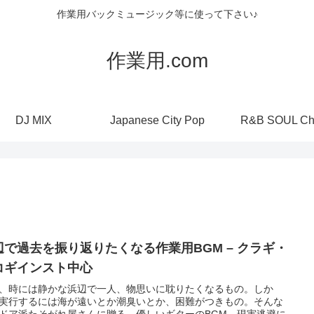
作業用バックミュージック等に使って下さい♪
作業用.com
DJ MIX
Japanese City Pop
R&B SOUL Ch
辺で過去を振り返りたくなる作業用BGM – クラギ・
コギインスト中心
、時には静かな浜辺で一人、物思いに耽りたくなるもの。しか
実行するには海が遠いとか潮臭いとか、困難がつきもの。そんな
ドア派たそがれ屋さんに贈る、優しいギターのBGM。現実逃避に