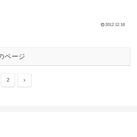
2012.12.18
のページ
次
2
へ