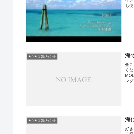
も使
海
★☆★ 音楽ジャンル
全２
くな
MOD
ング :
海
★☆★ 音楽ジャンル
好き