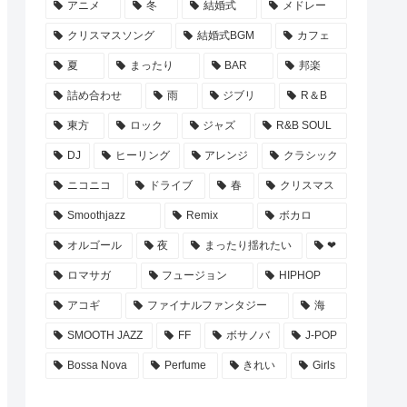
アニメ
冬
結婚式
メドレー
クリスマスソング
結婚式BGM
カフェ
夏
まったり
BAR
邦楽
詰め合わせ
雨
ジブリ
R＆B
東方
ロック
ジャズ
R&B SOUL
DJ
ヒーリング
アレンジ
クラシック
ニコニコ
ドライブ
春
クリスマス
Smoothjazz
Remix
ボカロ
オルゴール
夜
まったり揺れたい
❤
ロマサガ
フュージョン
HIPHOP
アコギ
ファイナルファンタジー
海
SMOOTH JAZZ
FF
ボサノバ
J-POP
Bossa Nova
Perfume
きれい
Girls