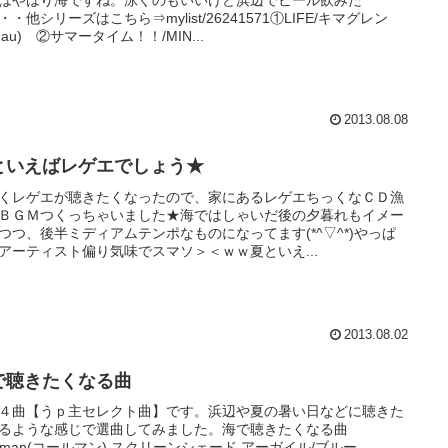
はやはり海ですね。泳ぐのもいいけど浜辺でビール飲みた
・・他シリーズはこちら⇒mylist/26241571①LIFE/キマグレン
 au) ②サマータイム！！/MIN...
2013.08.08
といえばレゲエでしょう★
くレゲエが聴きたくなったので、家にあるレゲエちっくなＣＤ漁
ＢＧＭつくっちゃいました★海ではしゃいだ後の夕暮れもイメー
つつ、後半ミディアムテンポなものになってます(*^▽^*)やっぱ
アーティスト偏り気味でスマソ＞＜ｗｗ夏といえ...
2013.08.02
で聴きたくなる曲
４曲【うｐ主セレクト曲】です。浜辺や夏の暑い日などに聴きた
るような感じで選曲してみました。海で聴きたくなる曲
leman(コールマン) スクリーンシェード アーガイル/ブルー