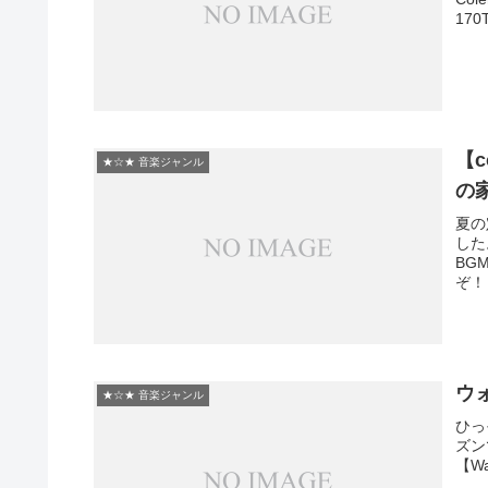
170
【
★☆★ 音楽ジャンル
の家
夏の
した
BG
ウ
★☆★ 音楽ジャンル
ひっ
ズン
【Wal