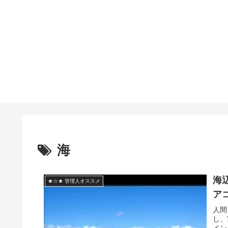
海
海
★☆★ 管理人オススメ
ア
人間
し、
イン