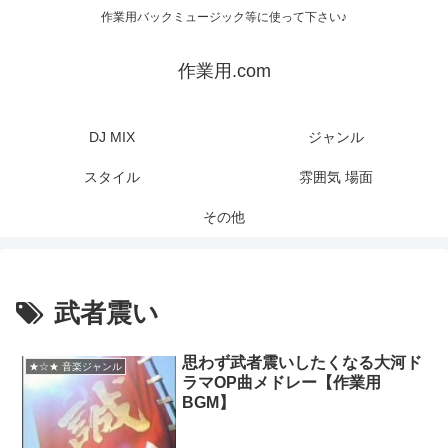
作業用バックミュージック等に使って下さい♪
作業用.com
DJ MIX
ジャンル
スタイル
雰囲気 場面
その他
武者震い
思わず武者震いしたくなる大河ド
★☆★ 音楽ジャンル
ラマOP曲メドレー【作業用
BGM】