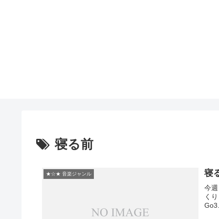
寝る前
寝
★☆★ 音楽ジャンル
今週
くり･･
Go3.