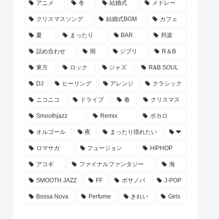
アニメ
冬
結婚式
メドレー
クリスマスソング
結婚式BGM
カフェ
夏
まったり
BAR
邦楽
詰め合わせ
雨
ジブリ
R＆B
東方
ロック
ジャズ
R&B SOUL
DJ
ヒーリング
アレンジ
クラシック
ニコニコ
ドライブ
春
クリスマス
Smoothjazz
Remix
ボカロ
オルゴール
夜
まったり揺れたい
❤
ロマサガ
フュージョン
HIPHOP
アコギ
ファイナルファンタジー
海
SMOOTH JAZZ
FF
ボサノバ
J-POP
Bossa Nova
Perfume
きれい
Girls