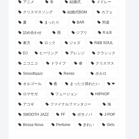
アニメ
冬
結婚式
メドレー
クリスマスソング
結婚式BGM
カフェ
夏
まったり
BAR
邦楽
詰め合わせ
雨
ジブリ
R＆B
東方
ロック
ジャズ
R&B SOUL
DJ
ヒーリング
アレンジ
クラシック
ニコニコ
ドライブ
春
クリスマス
Smoothjazz
Remix
ボカロ
オルゴール
夜
まったり揺れたい
❤
ロマサガ
フュージョン
HIPHOP
アコギ
ファイナルファンタジー
海
SMOOTH JAZZ
FF
ボサノバ
J-POP
Bossa Nova
Perfume
きれい
Girls