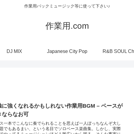
作業用バックミュージック等に使って下さい♪
作業用.com
DJ MIX
Japanese City Pop
R&B SOUL Ch
独に強くなれるかもしれない作業用BGM – ベースが
きならなお可
ス一本でこんなに奏でられることを思えば一人ぼっちなんぞ大し
題でもあるまい、という名目でソロベース楽曲集。しかし、実際
でやってるミュージシャンほど人脈広いから困る。そんな事実に