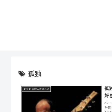
孤独
孤
★☆★ 管理人オススメ
好
ベー
た問
ソロ