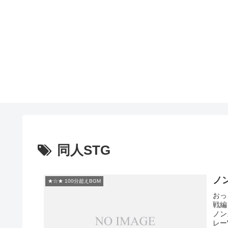
同人STG
ノ
★☆★ 100分超えBGM
おっ
戦編
ノン
レーV