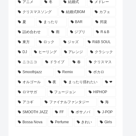
アニメ
冬
結婚式
メドレー
クリスマスソング
結婚式BGM
カフェ
夏
まったり
BAR
邦楽
詰め合わせ
雨
ジブリ
R＆B
東方
ロック
ジャズ
R&B SOUL
DJ
ヒーリング
アレンジ
クラシック
ニコニコ
ドライブ
春
クリスマス
Smoothjazz
Remix
ボカロ
オルゴール
夜
まったり揺れたい
❤
ロマサガ
フュージョン
HIPHOP
アコギ
ファイナルファンタジー
海
SMOOTH JAZZ
FF
ボサノバ
J-POP
Bossa Nova
Perfume
きれい
Girls