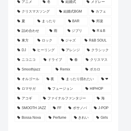
アニメ
冬
結婚式
メドレー
クリスマスソング
結婚式BGM
カフェ
夏
まったり
BAR
邦楽
詰め合わせ
雨
ジブリ
R＆B
東方
ロック
ジャズ
R&B SOUL
DJ
ヒーリング
アレンジ
クラシック
ニコニコ
ドライブ
春
クリスマス
Smoothjazz
Remix
ボカロ
オルゴール
夜
まったり揺れたい
❤
ロマサガ
フュージョン
HIPHOP
アコギ
ファイナルファンタジー
海
SMOOTH JAZZ
FF
ボサノバ
J-POP
Bossa Nova
Perfume
きれい
Girls