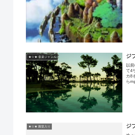
ジ
★☆★ 音楽ジャンル
以前
て4
カ8
らm
ジ
★☆★ 殿堂入り