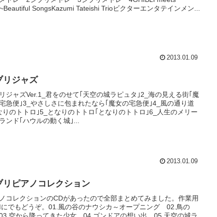
z~Beautiful SongsKazumi Tateishi Trioビクターエンタテインメン...
2013.01.09
ブリジャズ
リジャズVer.1_君をのせて｢天空の城ラピュタ｣2_海の見える街｢魔
宅急便｣3_やさしさに包まれたなら｢魔女の宅急便｣4_風の通り道
なりのトトロ｣5_となりのトトロ｢となりのトトロ｣6_人生のメリー
ランド｢ハウルの動く城｣...
2013.01.09
ブリピアノコレクション
ノコレクションのCDがあったので全部まとめてみました。作業用
Mにでもどうぞ。01.風の谷のナウシカ～オープニング 02.鳥の
03.空から降ってきた少女 04.ゴンドアの想い出 05.天空の城ラ