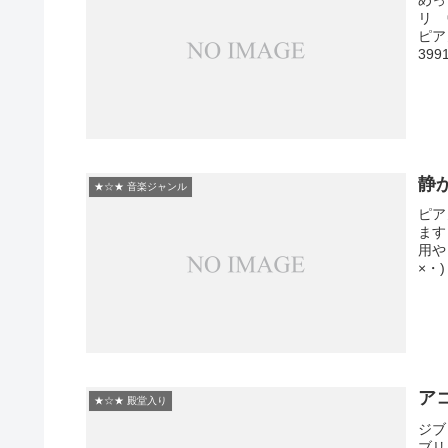
めっ
リ 
ピア
399
静
★☆★ 音楽ジャンル
ピア
ます
用や
×・
ア
★☆★ 殿堂入り
ジブ
ブリ