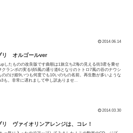
2014.06.14
ブリ オルゴールver
upしたものの改良版です曲順は1旅立ち2海の見える街3君を乗せ
サクランボの実る頃5風の通り道6となりのトトロ7風の谷のナウシ
もののけ姫9いつも何度でも10いのちの名前。再生数が多いような
p3も。非常に遅れまして申し訳ありませ...
2014.03.30
ブリ ヴァイオリンアレンジは、コレ！