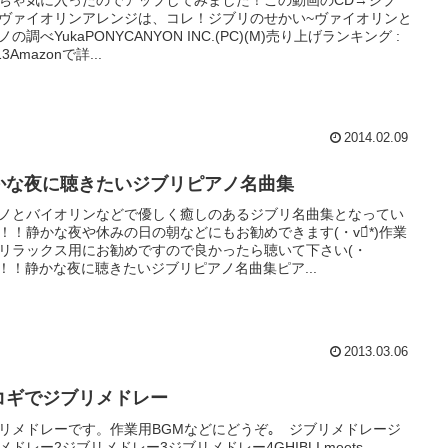
ちゃ気に入ったのでアップしてみました！この動画のCD→ジブ
ヴァイオリンアレンジは、コレ！ジブリのせかい~ヴァイオリンと
ノの調べYukaPONYCANYON INC.(PC)(M)売り上げランキング :
13Amazonで詳...
2014.02.09
かな夜に聴きたいジブリピアノ名曲集
ノとバイオリンなどで優しく癒しのあるジブリ名曲集となってい
！！静かな夜や休みの日の朝などにもお勧めできます(・v・́*)作業
リラックス用にお勧めですので良かったら聴いて下さい(・
)！！静かな夜に聴きたいジブリピアノ名曲集ピア...
2013.03.06
コギでジブリメドレー
リメドレーです。作業用BGMなどにどうぞ｡ ジブリメドレージ
メドレー2ジブリメドレー3ジブリメドレー4GHIBLI meets