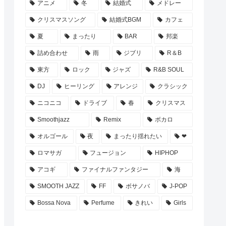
アニメ
冬
結婚式
メドレー
クリスマスソング
結婚式BGM
カフェ
夏
まったり
BAR
邦楽
詰め合わせ
雨
ジブリ
R＆B
東方
ロック
ジャズ
R&B SOUL
DJ
ヒーリング
アレンジ
クラシック
ニコニコ
ドライブ
春
クリスマス
Smoothjazz
Remix
ボカロ
オルゴール
夜
まったり揺れたい
❤
ロマサガ
フュージョン
HIPHOP
アコギ
ファイナルファンタジー
海
SMOOTH JAZZ
FF
ボサノバ
J-POP
Bossa Nova
Perfume
きれい
Girls