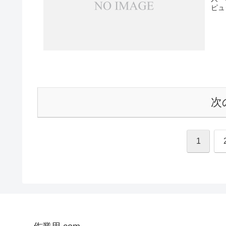
ピュ
次
1