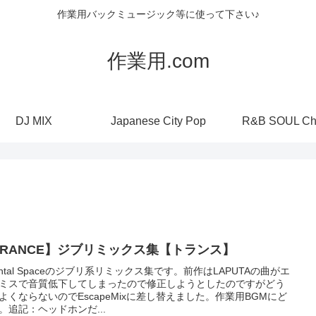
作業用バックミュージック等に使って下さい♪
作業用.com
DJ MIX
Japanese City Pop
R&B SOUL Ch
TRANCE】ジブリミックス集【トランス】
iental Spaceのジブリ系リミックス集です。前作はLAPUTAの曲がエ
ミスで音質低下してしまったので修正しようとしたのですがどう
よくならないのでEscapeMixに差し替えました。作業用BGMにど
。追記：ヘッドホンだ...