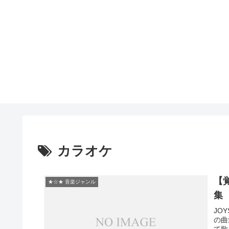
カラオケ
【
★☆★ 音楽ジャンル
集
JO
の曲
て歌