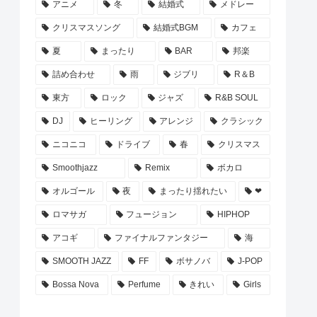
アニメ
冬
結婚式
メドレー
クリスマスソング
結婚式BGM
カフェ
夏
まったり
BAR
邦楽
詰め合わせ
雨
ジブリ
R＆B
東方
ロック
ジャズ
R&B SOUL
DJ
ヒーリング
アレンジ
クラシック
ニコニコ
ドライブ
春
クリスマス
Smoothjazz
Remix
ボカロ
オルゴール
夜
まったり揺れたい
❤
ロマサガ
フュージョン
HIPHOP
アコギ
ファイナルファンタジー
海
SMOOTH JAZZ
FF
ボサノバ
J-POP
Bossa Nova
Perfume
きれい
Girls