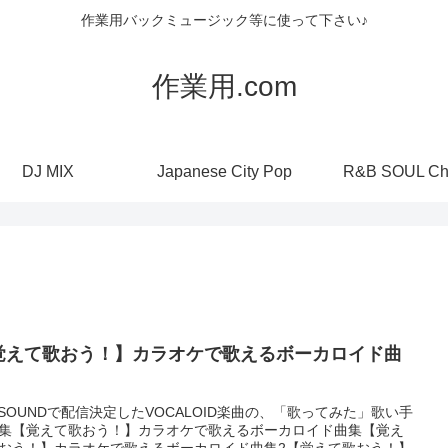
作業用バックミュージック等に使って下さい♪
作業用.com
DJ MIX
Japanese City Pop
R&B SOUL Ch
覚えて歌おう！】カラオケで歌えるボーカロイド曲
YSOUNDで配信決定したVOCALOID楽曲の、「歌ってみた」歌い手
集【覚えて歌おう！】カラオケで歌えるボーカロイド曲集【覚え
おう！】カラオケで歌えるボーカロイド曲集2【覚えて歌おう！】