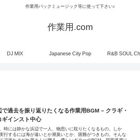
作業用バックミュージック等に使って下さい♪
作業用.com
DJ MIX
Japanese City Pop
R&B SOUL Ch
辺で過去を振り返りたくなる作業用BGM – クラギ・
コギインスト中心
、時には静かな浜辺で一人、物思いに耽りたくなるもの。しか
実行するには海が遠いとか潮臭いとか、困難がつきもの。そんな
ドア派たそがれ屋さんに贈る、優しいギターのBGM。現実逃避に