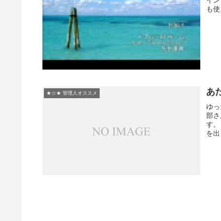
も使
あ
★☆★ 管理人オススメ
ゆっ
部さ
す。
を出し