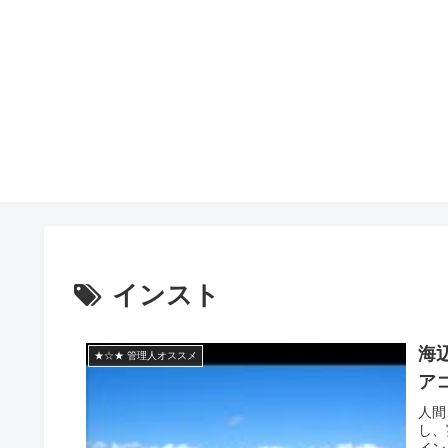
インスト
海
★☆★ 管理人オススメ
ア
人間
し、
イン