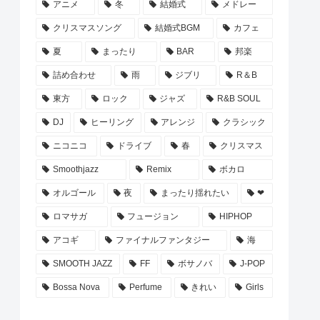
アニメ
冬
結婚式
メドレー
クリスマスソング
結婚式BGM
カフェ
夏
まったり
BAR
邦楽
詰め合わせ
雨
ジブリ
R＆B
東方
ロック
ジャズ
R&B SOUL
DJ
ヒーリング
アレンジ
クラシック
ニコニコ
ドライブ
春
クリスマス
Smoothjazz
Remix
ボカロ
オルゴール
夜
まったり揺れたい
❤
ロマサガ
フュージョン
HIPHOP
アコギ
ファイナルファンタジー
海
SMOOTH JAZZ
FF
ボサノバ
J-POP
Bossa Nova
Perfume
きれい
Girls