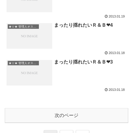
2013.01.19
まったり揺れたいＲ＆Ｂ❤4
★☆★ 管理人オススメ
2013.01.18
まったり揺れたいＲ＆Ｂ❤3
★☆★ 管理人オススメ
2013.01.18
次のページ