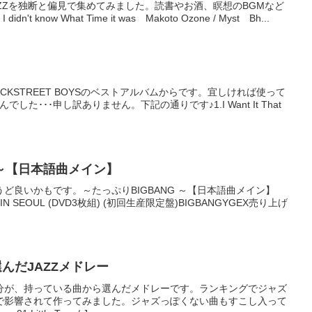
ZZを独断と偏見で集めてみました。読書やお酒、瞑想のBGMなど
idn't know What Time it was Makoto Ozone / Myst Bh...
CKSTREET BOYSのベストアルバムからです。宜しければ使って
た･･･申し訳ありません。下記の通りです♪1.I Want It That
 ～【日本語曲メイン】
ど良いかもです。～たっぷりBIGBANG ～【日本語曲メイン】
OUR IN SEOUL (DVD3枚組) (初回生産限定盤)BIGBANGYGEX売り上げ
が選んだJAZZメドレー
分が、持っている曲から選んだメドレーです。ランキングでジャズ
で影響されて作ってみました。ジャズっぽくない曲もすこし入って