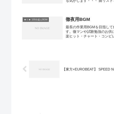
る気がします・・・ 曲リスト→ 01:Li
徹夜用BGM
★☆★ 100分超えBGM
最長の作業用BGMを目指して
す。徹マンや試験勉強のお供に
楽ヒット・チャート・コンピレーショ
【東方×EUROBEAT】 SPEED NO