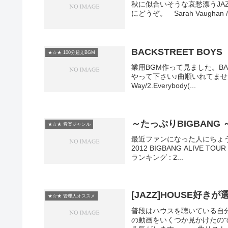
秋に似合いそうな哀愁漂うJA
にどうぞ。 Sarah Vaughan / I d
BACKSTREET BOYS
★☆★ 100分超えBGM
業用BGM作って見ました。BA
やって下さい♪曲順いれてませんでし
Way/2.Everybody(...
～たっぷりBIGBANG
★☆★ 音楽ジャンル
最近ファンになった人にちょう
2012 BIGBANG ALIVE T
ランキング : 2...
[JAZZ]HOUSE好き
★☆★ 管理人オススメ
普段はハウスを聴いている自
の動画をいくつか見かけたの