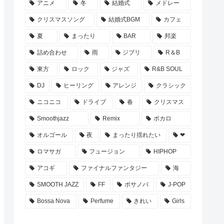
アニメ
冬
結婚式
メドレー
クリスマスソング
結婚式BGM
カフェ
夏
まったり
BAR
邦楽
詰め合わせ
雨
ジブリ
R＆B
東方
ロック
ジャズ
R&B SOUL
DJ
ヒーリング
アレンジ
クラシック
ニコニコ
ドライブ
春
クリスマス
Smoothjazz
Remix
ボカロ
オルゴール
夜
まったり揺れたい
❤
ロマサガ
フュージョン
HIPHOP
アコギ
ファイナルファンタジー
海
SMOOTH JAZZ
FF
ボサノバ
J-POP
Bossa Nova
Perfume
きれい
Girls