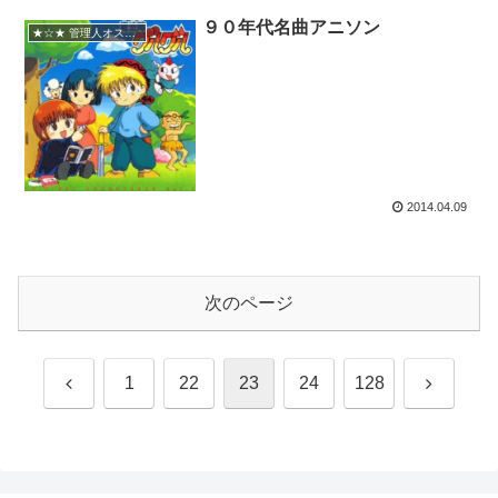
９０年代名曲アニソン
★☆★ 管理人オススメ
2014.04.09
次のページ
前
次
1
22
23
24
128
へ
へ