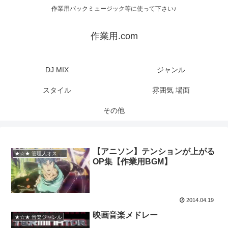
作業用バックミュージック等に使って下さい♪
作業用.com
DJ MIX
ジャンル
スタイル
雰囲気 場面
その他
【アニソン】テンションが上がる
★☆★ 管理人オススメ
OP集【作業用BGM】
2014.04.19
映画音楽メドレー
★☆★ 音楽ジャンル