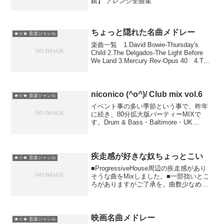
銀】 アレンジ全曲集
ちょっと隠れた名曲メドレー
★☆★ 音楽ジャンル
楽曲一覧 1.David Bowie-Thursday's
Child 2.The Delgados-The Light Before
We Land 3.Mercury Rev-Opus 40 4.The
Flaming Lips-Do ...
niconico (^o^)/ Club mix vol.6
★☆★ 音楽ジャンル
イベント事の多い季節という事で、昨年
に続き、80分拡大版パーティーMIXで
す。Drum & Bass・Baltimore・UK
Funky・Electro・HIP-HOP・Fidget
Houseなどの様々なジャンルをアゲアゲ
に仕上げました...
疾走感が好きな奴ちょっとこい
★☆★ 音楽ジャンル
■ProgressiveHouse周辺の疾走感があり
そうな曲をMixしました。■一部拙いとこ
ろがありますがご了承を。曲数少なめ。
まだまだ試験中。■作業用BGMとしても
どうぞ。もちろんヘッドフォン推奨。■画
像はwinampのvisualiza...
映画名曲メドレー
★☆★ 音楽ジャンル