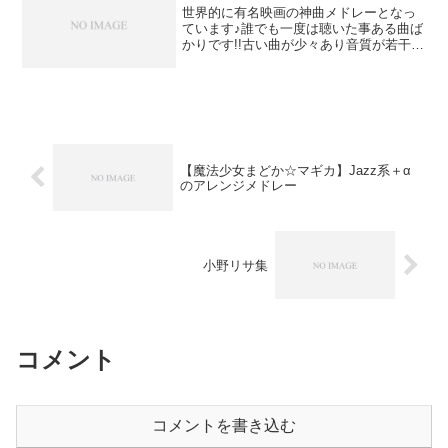
世界的に有名映画の神曲メドレーとなっ
ています♪誰でも一度は聴いた事ある曲ば
かりです!!古い曲が少々あり音質が若干落
ちているものもありますm(__)m映画名曲
メドレー【DMM.com】DVD&CDレンタ
ル【1ヶ月無料キャンペーン中】
【魔法少女まどか☆マギカ】Jazz系＋α
のアレンジメドレー
小野リサ集
コメント
コメントを書き込む