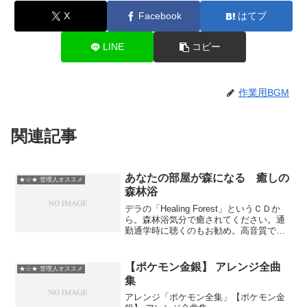
X
Facebook
はてブ
LINE
コピー
作業用BGM
関連記事
あなたの部屋が森になる 癒しの
★☆★ 管理人オススメ
森林浴
デラの「Healing Forest」というＣＤか
ら。森林浴気分で癒されてください。通
勤通学時に聴くのもお勧め。高音質で聴
きたい方はＣＤをお勧めします。
※アルファベット１文字でコメントが変
換されて森の動物や妖精が出現しま
【ポケモン金銀】 アレンジ全曲
★☆★ 管理人オススメ
す。 ｂ→豚 ...
集
アレンジ「ポケモン全集」【ポケモン金