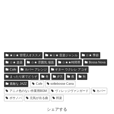
★☆★ 管理人オススメ
★☆★ 音楽ジャンル
☆★ 季節
☆★ 楽器
☆★ 雰囲気 場面
☆★★時間帯
Bossa Nova
Cafe
カバー アレンジ
ギター ウクレレ アコギ
まったり家でどうぞ
冬
夕方
夜
秋
素敵な JAZZ
Cafe
sottebosse Cana
アニメ色のない作業用BGM
ヴィレッジヴァンガード
カバー
ボサノバ
元気が出る曲
邦楽
シェアする