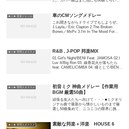
た。カバー曲はまだ他にも80曲くらいあ
るんですが音質と画質のバランスを考え
ると1時間くらいが丁度いいかと思ったの
で主観で100曲選んでおきました。アイド
車のCMソングメドレー
★☆★ 音楽ジャンル
ルマスター☆...
これ聞きながらドライブでもしようぜ。
1.Layla／Eric Clapton 2.The Broken
Bones／MxPx 3.I'm In The Mood For
Dancing／Nolans 4.Up!!／Shania Twain
...
R&B , J-POP 邦楽MIX
★☆★ 管理人オススメ
01.Girl's Night/BENI Feat. JAMOSA 02.I
Luv It/Big Ron 03. 線香花火が落ちたら
feat. CAMEL/CIMBA 04. 瞳とじて/BENI
05. Miss U partⅡ ～恋し...
初音ミク 神曲メドレー【作業用
★☆★ 管理人オススメ
BGM 厳選50曲】
頑張る友人たちへ向けて・・・■ミクオリ
ジナル曲で最新から懐かしいものまで厳
選し50曲集めて、ニコニコの限界に挑戦
してみました☆■できるかぎり長時間高画
質高音質を目指しましたがもう全てが限
界ですorz■誠に勝手ながらお借りしまし
素敵な邦楽＋洋楽 HOUSE 6
★☆★ 管理人オススメ
た。ありがとう...