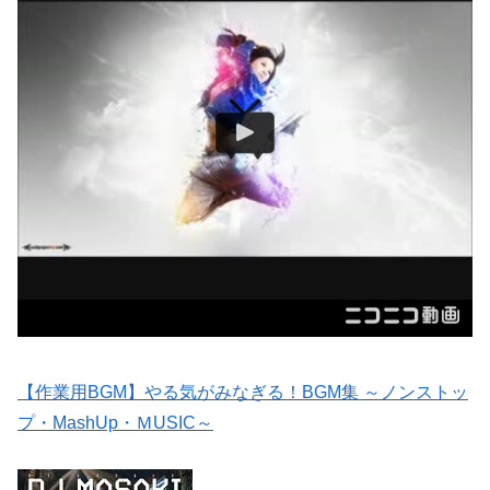
【作業用BGM】やる気がみなぎる！BGM集 ～ノンストッ
プ・MashUp・ＭUSIC～