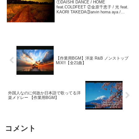
①DAISHI DANCE / HOME
feat.COLDFEET ②金原千恵子 / 光 feat.
KAORI TAKEDA③arvin homa aya /
Winter Love④Arlie / Anything But
You⑤a...
【作業用BGM】洋楽 R&B ノンストップ
MIX!!【全21曲】
外国人なのに何故か日本語で歌ってる洋
楽メドレー 【作業用BGM】
コメント