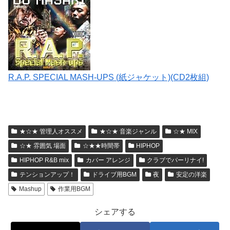
R.A.P. SPECIAL MASH-UPS (紙ジャケット)(CD2枚組)
★☆★ 管理人オススメ
★☆★ 音楽ジャンル
☆★ MIX
☆★ 雰囲気 場面
☆★★時間帯
HIPHOP
HIPHOP R&B mix
カバー アレンジ
クラブでパーリナイ!
テンションアップ！
ドライブ用BGM
夜
安定の洋楽
Mashup
作業用BGM
シェアする