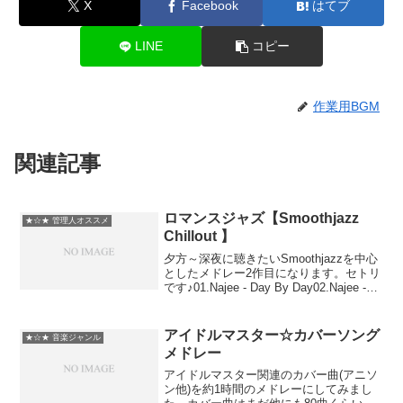
X
Facebook
はてブ
LINE
コピー
作業用BGM
関連記事
ロマンスジャズ【Smoothjazz
★☆★ 管理人オススメ
Chillout 】
夕方～深夜に聴きたいSmoothjazzを中心
としたメドレー2作目になります。セトリ
です♪01.Najee - Day By Day02.Najee -
Piece It Together03.Norman Brown -
Rain04.P...
アイドルマスター☆カバーソング
★☆★ 音楽ジャンル
メドレー
アイドルマスター関連のカバー曲(アニソ
ン他)を約1時間のメドレーにしてみまし