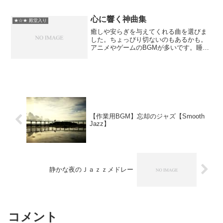
シカ(0:00) となりのトトロ(4:46) やさしさ
に包まれたなら(8:35) 海の見える街(...
心に響く神曲集
★☆★ 殿堂入り
癒しや安らぎを与えてくれる曲を選びま
した。ちょっぴり切ないのもあるかも。
アニメやゲームのBGMが多いです。睡眠
用に作りましたが、作業用BGMとしても
どうぞ。やはりピアノ系の曲は癒されま
すねぇ(-ω-｀)曲の詳細は投稿者コメにて
曲名 / 作...
【作業用BGM】忘却のジャズ【Smooth
Jazz】
静かな夜のＪａｚｚメドレー
コメント