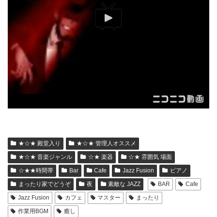
★☆★ 殿堂入り
★☆★ 管理人オススメ
★☆★ 音楽ジャンル
☆★ 楽器
☆★ 雰囲気 場面
☆★★時間帯
Bar
Cafe
Jazz Fusion
ピアノ
まったり家でどうぞ
夜
素敵な JAZZ
BAR
Cafe
Jazz Fusion
カフェ
マスター
まったり
作業用BGM
癒し