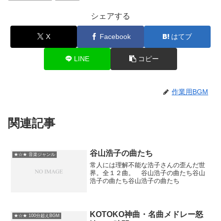
シェアする
X
Facebook
はてブ
LINE
コピー
作業用BGM
関連記事
谷山浩子の曲たち
★☆★ 音楽ジャンル
常人には理解不能な浩子さんの歪んだ世
界。全１２曲。 谷山浩子の曲たち谷山
浩子の曲たち谷山浩子の曲たち
KOTOKO神曲・名曲メドレー怒
★☆★ 100分超えBGM