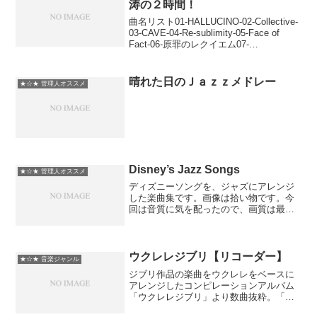
涛の２時間！
曲名リスト01-HALLUCINO-02-Collective-
03-CAVE-04-Re-sublimity-05-Face of
Fact-06-原罪のレクイエム07-
SUPPURATION -CORE-08-Fatally-09-
ob...
晴れた日のＪａｚｚメドレー
★☆★ 管理人オススメ
Disney’s Jazz Songs
★☆★ 管理人オススメ
ディズニーソングを、ジャズにアレンジ
した楽曲集です。画像は拾い物です。今
回は音質に気を配ったので、画質は最低
です。作業用BGMとしてどうぞ。
Disney's Jazz SongsDisney Adventures
in JazzオムニバスW...
ウクレレジブリ【リコーダー】
★☆★ 音楽ジャンル
ジブリ作品の楽曲をウクレレをベースに
アレンジしたコンピレーションアルバム
「ウクレレジブリ」より数曲抜粋。「海
の見える街」が好きです。風の谷のナウ