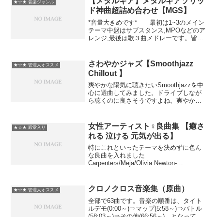
【メタルギア】メタルギアソリッ
★☆★ 音楽ジャンル
ド神曲超詰め合わせ【MGS】
*音量大きめです* 最初は1~3のメイン
テーマ中盤はサブスタンス,MPOなどのア
レンジ,最後は歌３曲メドレーです。皆さ
んのおかげで１０万再生いつの間にか行
ってましたｗ心から感謝します!!。 【メ
タルギア】メタルギアソリッド神曲超詰
さわやかジャズ【Smoothjazz
★☆★ 管理人オススメ
め合わせ...
Chillout 】
爽やかな陽気に聴きたいSmoothjazzを中
心に選曲してみました。ドライブしなが
ら聴くのに良さそうですよね。爽やか～
ほんわかな流れにしてみました。コメン
トにいただいたように、爽やかというよ
りメロウな雰囲気かもしれませんね♪セト
女性アーティスト♀良曲集 【癒さ
★☆★ 殿堂入り
リです♪01...
れる 泣ける 元気が出る】
特にこれといったテーマを決めずに色ん
な良曲を入れました
Carpenters/Meja/Olivia Newton-
John/Stacie Orrico/Bangles/Debbie
Gibson/Avril Lavigne/Bette Mi...
クロノクロス音楽集（原曲）
★☆★ 管理人オススメ
全部で63曲です。音楽の順番は、タイト
ルデモ(0:00～)⇒マップ(5:58～)⇒バトル
(58:03～)⇒その他(66:56～) となってい