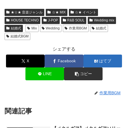
★☆★ 音楽ジャンル
☆★ MIX
☆★ イベント
HOUSE TECHNO
J-POP
R&B SOUL
Wedding mix
結婚式
Mix
Wedding
作業用BGM
結婚式
結婚式BGM
シェアする
X
Facebook
はてブ
LINE
コピー
作業用BGM
関連記事