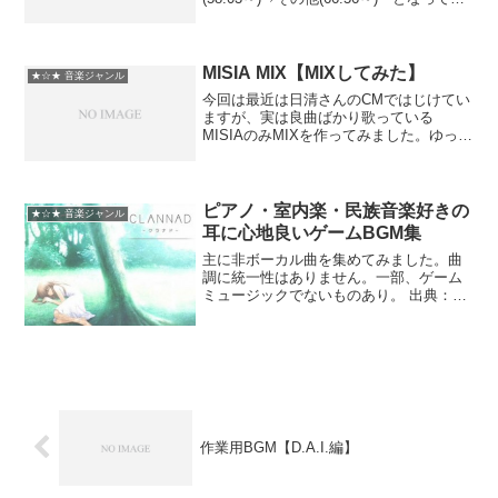
ます。動画時間はかなり長いので、作業
用BGMにでもどうぞ。ゲーム未収録曲は
入れておりません。画像は数...
MISIA MIX【MIXしてみた】
★☆★ 音楽ジャンル
今回は最近は日清さんのCMではじけてい
ますが、実は良曲ばかり歌っている
MISIAのみMIXを作ってみました。ゆった
りと作業BGMなどにいかがでしょうか。
1.そばにいて・・・/2.愛の歌/3.Tell
Me/4.Sweetness/5.Esc...
ピアノ・室内楽・民族音楽好きの
★☆★ 音楽ジャンル
耳に心地良いゲームBGM集
主に非ボーカル曲を集めてみました。曲
調に統一性はありません。一部、ゲーム
ミュージックでないものあり。 出典：こ
もれびに揺れる魂のこえ、さくらむす
び、さくらシュトラッセ、もしも明日が
晴れならば、アカイイト、White Clarity、
メモリー...
作業用BGM【D.A.I.編】