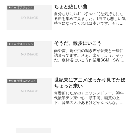
Dreamin'03.Acoustic Alch...
ちょと悲しい曲
★☆★ 音楽ジャンル
自分なりにｼｮﾎﾞｰﾝ(´･ω･｀)な気持ちにな
る曲を集めて見ました。1曲でも悲しい気
持ちになってくれれば幸いです。もしな
ければ･･･悲しいです(ｱｿ ヽ(･ｗ･)ﾉ 1.旅立
ちの日に 2.少年時代 3.toi et moi 4.黄
昏の海 ...
そうだ、散歩にいこう
★☆★ 音楽ジャンル
雨や雷、鳥や虫の鳴き声が音楽と一緒に
詰まってます。さぁ、出かけよう。そう
だ、森林浴にいこう作業用BGM［SWING
FUN2］Dixieland JAZZCASIO 電子キー
ボード 61標準鍵 ベーシックタイプ ブラ
ック/シルバー CTK-...
世紀末にアニメばっかり見てた奴
★☆★ 管理人オススメ
ちょっと来い
何番煎じだかのアニソンメドレー。90年
代後半テレ東中心・順不同。画質の上
下、音量の大小あるけどかんべんな。世
紀末にアニメばっかり見てた奴ちょっと
来い世紀末にアニメばっかり見てた奴ち
ょっと来い2