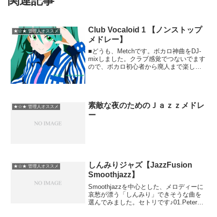
関連記事
Club Vocaloid 1 【ノンストップ
★☆★ 管理人オススメ
メドレー】
■どうも、Metchです。ボカロ神曲をDJ-
mixしました。クラブ感覚でつないでます
ので、ボカロ初心者から廃人まで楽しく
作業（妨害）できれば、と思います。■使
用楽曲様:ディスコミュニケーション/貴方
に花を 私に唄を/Blue/祝ってやる/歌...
素敵な夜のためのＪａｚｚメドレ
★☆★ 管理人オススメ
ー
しんみりジャズ【JazzFusion
★☆★ 管理人オススメ
Smoothjazz】
Smoothjazzを中心とした、メロディーに
哀愁が漂う「しんみり」できそうな曲を
選んでみました。セトリです♪01.Peter
White - City Of Lights02.Nils -