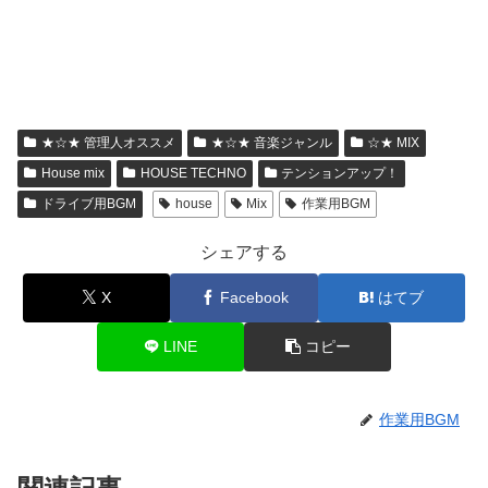
★☆★ 管理人オススメ
★☆★ 音楽ジャンル
☆★ MIX
House mix
HOUSE TECHNO
テンションアップ！
ドライブ用BGM
house
Mix
作業用BGM
シェアする
X
Facebook
はてブ
LINE
コピー
作業用BGM