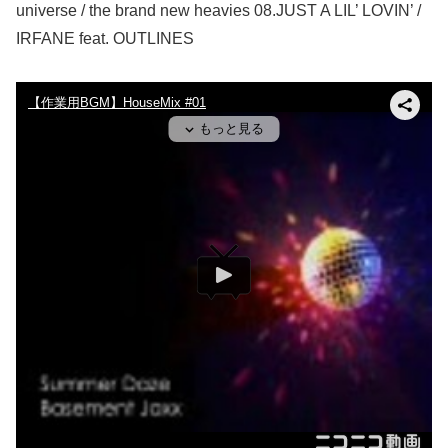
universe / the brand new heavies 08.JUST A LIL’ LOVIN’ /
IRFANE feat. OUTLINES