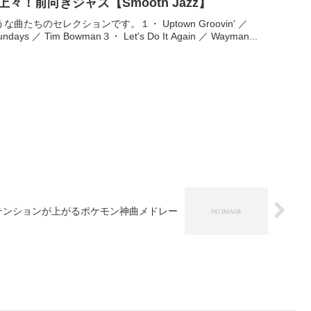
々！前向きジャズ【Smooth Jazz】
たちのセレクションです。１・ Uptown Groovin' ／
days ／ Tim Bowman３・ Let's Do It Again ／ Wayman...
テンションが上がるポケモン神曲メドレー