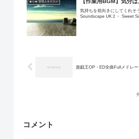
【作業用BGM】気分は上
★☆★ 管理人オススメ
気持ちを前向きにしてくれそうな曲
Soundscape UK２・ Sweet Sun
遊戯王OP・ED全曲Fullメドレー
コメント