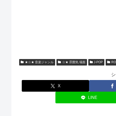
★☆★ 音楽ジャンル
☆★ 雰囲気 場面
J-POP
RO
シ
X
LINE