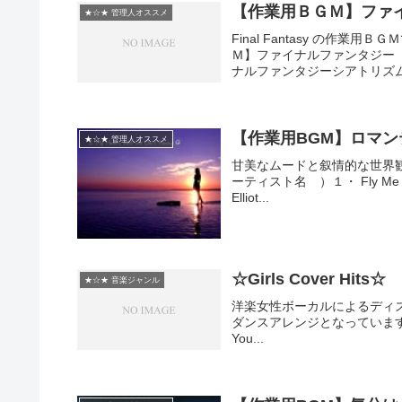
【作業用ＢＧＭ】ファイ
★☆★ 管理人オススメ
Final Fantasy の作
Ｍ】ファイナルファンタジー
ナルファンタジーシアトリズム 
【作業用BGM】ロマンテ
★☆★ 管理人オススメ
甘美なムードと叙情的な世界
ーティスト名 ）１・ Fly Me To T
Elliot...
☆Girls Cover Hits☆
★☆★ 音楽ジャンル
洋楽女性ボーカルによるディ
ダンスアレンジとなっています。 1.Some 
You...