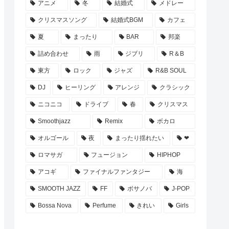
アニメ
冬
結婚式
メドレー
クリスマスソング
結婚式BGM
カフェ
夏
まったり
BAR
邦楽
詰め合わせ
雨
ジブリ
R＆B
東方
ロック
ジャズ
R&B SOUL
DJ
ヒーリング
アレンジ
クラシック
ニコニコ
ドライブ
春
クリスマス
Smoothjazz
Remix
ボカロ
オルゴール
夜
まったり揺れたい
❤
ロマサガ
フュージョン
HIPHOP
アコギ
ファイナルファンタジー
海
SMOOTH JAZZ
FF
ボサノバ
J-POP
Bossa Nova
Perfume
きれい
Girls