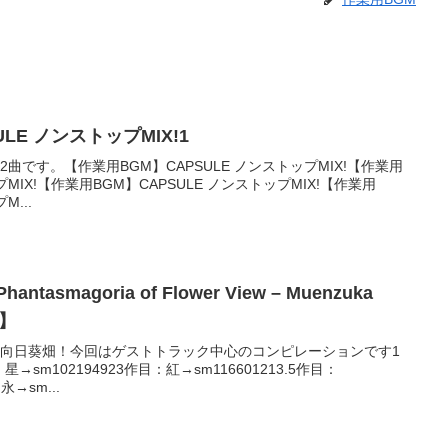
LE ノンストップMIX!1
曲です。【作業用BGM】CAPSULE ノンストップMIX!【作業用
プMIX!【作業用BGM】CAPSULE ノンストップMIX!【作業用
M...
antasmagoria of Flower View – Muenzuka
ス】
！向日葵畑！今回はゲストトラック中心のコンピレーションです1
星→sm102194923作目：紅→sm116601213.5作目：
永→sm...