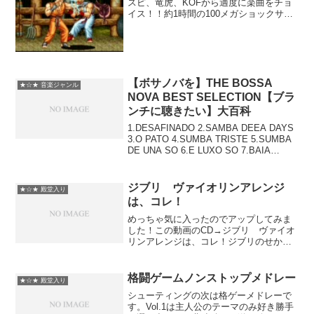
スピ、竜虎、KOFから適度に楽曲をチョ
イス！！約1時間の100メガショックサウ
ンドを体感せよ！もっともっと入れたい
曲があったが、あんまり長いのもあれな
んで断念･･････SNK、NEOGEO格ゲー音
楽祭K...
【ボサノバを】THE BOSSA
★☆★ 音楽ジャンル
NOVA BEST SELECTION【ブラ
ンチに聴きたい】大百科
1.DESAFINADO 2.SAMBA DEEA DAYS
3.O PATO 4.SUMBA TRISTE 5.SUMBA
DE UNA SO 6.E LUXO SO 7.BAIA
8.THE GIRL FROM IPANEMA 9.DO...
ジブリ ヴァイオリンアレンジ
★☆★ 殿堂入り
は、コレ！
めっちゃ気に入ったのでアップしてみま
した！この動画のCD→ジブリ ヴァイオ
リンアレンジは、コレ！ジブリのせかい~
ヴァイオリンとピアノの調べ
YukaPONYCANYON INC.(PC)(M)売り上
げランキング : 39913Amazonで詳...
格闘ゲームノンストップメドレー
★☆★ 殿堂入り
シューティングの次は格ゲーメドレーで
す。Vol.1は主人公のテーマのみ好き勝手