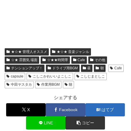
★☆★ 管理人オススメ
★☆★ 音楽ジャンル
☆★ 雰囲気 場面
☆★★時間帯
Cafe
その他
テンションアップ！
ドライブ用BGM
昼
朝
Cafe
capsule
こしこかわいいよこしこ
こしじまとしこ
中田ヤスタカ
作業用BGM
朝
シェアする
X
Facebook
はてブ
LINE
コピー