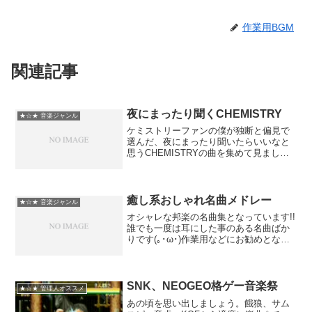
作業用BGM
関連記事
夜にまったり聞くCHEMISTRY
★☆★ 音楽ジャンル
ケミストリーファンの僕が独断と偏見で
選んだ、夜にまったり聞いたらいいなと
思うCHEMISTRYの曲を集めて見まし
た。削除されても懲りずに再UPしまし
た。夜にまったり聞くCHEMISTRY夜に
まったり聞くCHEMISTRY2夜にまったり
聞くC...
癒し系おしゃれ名曲メドレー
★☆★ 音楽ジャンル
オシャレな邦楽の名曲集となっています!!
誰でも一度は耳にした事のある名曲ばか
りです(｡･ω･)作業用などにお勧めとなっ
ていますので是非お使いになって下さ
い!!197kbps音質となっています♪※邦楽
カバー曲です♪癒し系おしゃれ名曲メドレ
ーS...
SNK、NEOGEO格ゲー音楽祭
★☆★ 管理人オススメ
あの頃を思い出しましょう。餓狼、サム