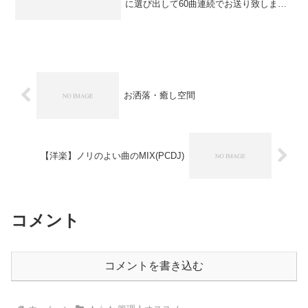
に選び出して60曲連続でお送り致しま
す。シリーズが進むごとに主人公の変わ
る作品もありますが、基本的に初代の主
人公のテーマのみで構成されておりま
す。「主人公」の定義...
お洒落・癒し空間
【洋楽】ノリのよい曲のMIX(PCDJ)
コメント
コメントを書き込む