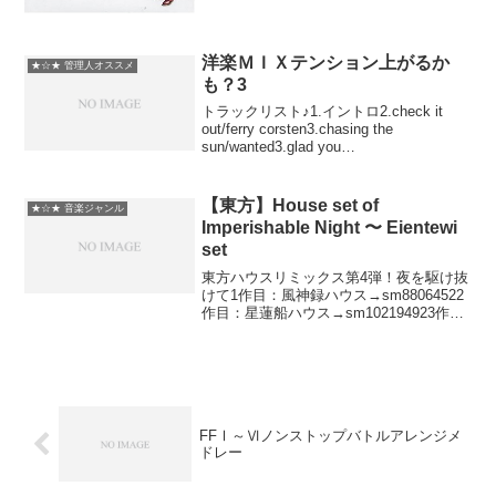
癒し系アレンジメドレー
洋楽ＭＩＸテンション上がるか
★☆★ 管理人オススメ
も？3
トラックリスト♪1.イントロ2.check it
out/ferry corsten3.chasing the
sun/wanted3.glad you
came/wanted4.hang over remix/taio
cruz5.blo...
【東方】House set of
★☆★ 音楽ジャンル
Imperishable Night 〜 Eientewi
set
東方ハウスリミックス第4弾！夜を駆け抜
けて1作目：風神録ハウス→sm88064522
作目：星蓮船ハウス→sm102194923作
目：紅魔郷ハウス→sm11660121東方マイ
リス→mylist/18011801・アレンジRin＠
凛、Jeri...
FFⅠ～Ⅵノンストップバトルアレンジメ
ドレー