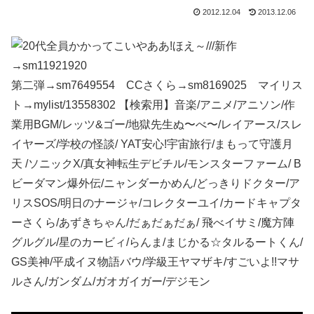
2012.12.04
2013.12.06
新作
→sm11921920
第二弾→sm7649554 CCさくら→sm8169025 マイリス
ト→mylist/13558302 【検索用】音楽/アニメ/アニソン/作
業用BGM/レッツ&ゴー/地獄先生ぬ〜べ〜/レイアース/スレ
イヤーズ/学校の怪談/ YAT安心!宇宙旅行/まもって守護月
天 /ソニックX/真女神転生デビチル/モンスターファーム/ B
ビーダマン爆外伝/ニャンダーかめん/どっきりドクター/ア
リスSOS/明日のナージャ/コレクターユイ/カードキャプタ
ーさくら/あずきちゃん/だぁだぁだぁ/ 飛べイサミ/魔方陣
グルグル/星のカービィ/らんま/まじかる☆タルるートくん/
GS美神/平成イヌ物語バウ/学級王ヤマザキ/すごいよ!!マサ
ルさん/ガンダム/ガオガイガー/デジモン