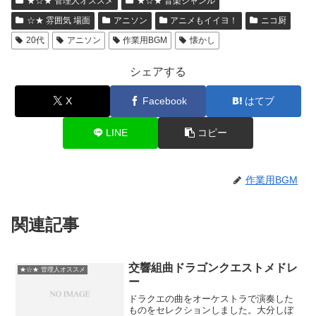
★☆★ 管理人オススメ
★☆★ 音楽ジャンル
☆★ 雰囲気 場面
アニソン
アニメもイイヨ！
ニコ厨
20代
アニソン
作業用BGM
懐かし
シェアする
X
Facebook
はてブ
LINE
コピー
作業用BGM
関連記事
交響組曲ドラゴンクエストメドレ
★☆★ 管理人オススメ
ー
ドラクエの曲をオーケストラで演奏した
ものをセレクションしました。大分しぼ