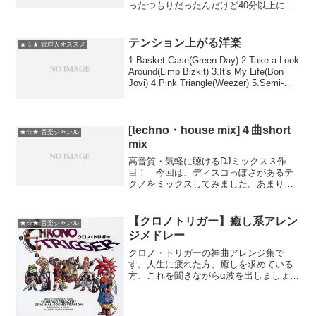
ったつもりだったんだけど40分以上にな
ってしまいました。まあ暇な時にでもゆ
っくり聴いてください。 交響組曲ドラ
ゴンクエストメドレー
テンション上がる洋楽
★☆★ 管理人オススメ
1.Basket Case(Green Day) 2.Take a Look
Around(Limp Bizkit) 3.It's My Life(Bon
Jovi) 4.Pink Triangle(Weezer) 5.Semi-
Charm...
[techno・house mix]４曲short
★☆★ 音楽ジャンル
mix
高音質・気軽に聴けるDJミックス３作
目！ 今回は、ディスコっぽさがあるテ
クノをミックスしてみました。あまりテ
クノは聴いてなかったのですが、ある時
「Kagami」というアーティストの独特な
音が気に入り少しづつ集めるようになり
【クロノトリガー】癒し系アレン
★☆★ 音楽ジャンル
ました。この動画の...
ジメドレー
クロノ・トリガーの神曲アレンジ集で
す。人生に疲れた方、癒しを求めている
方、これを聞きながらα波を出しましょ
う。画質悪くてすいません。これを見て
元気になった人はカエルと一緒にもっと
元気になりましょう【クロノトリガー】