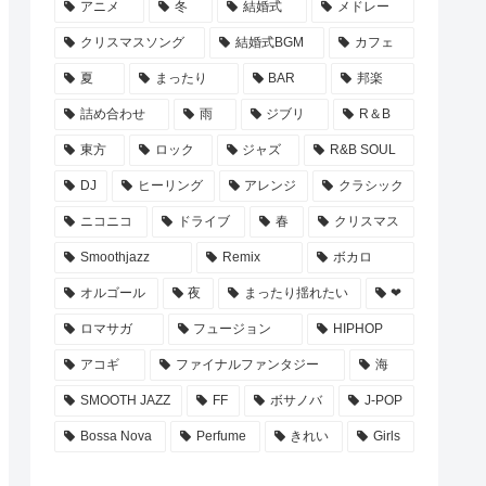
アニメ
冬
結婚式
メドレー
クリスマスソング
結婚式BGM
カフェ
夏
まったり
BAR
邦楽
詰め合わせ
雨
ジブリ
R＆B
東方
ロック
ジャズ
R&B SOUL
DJ
ヒーリング
アレンジ
クラシック
ニコニコ
ドライブ
春
クリスマス
Smoothjazz
Remix
ボカロ
オルゴール
夜
まったり揺れたい
❤
ロマサガ
フュージョン
HIPHOP
アコギ
ファイナルファンタジー
海
SMOOTH JAZZ
FF
ボサノバ
J-POP
Bossa Nova
Perfume
きれい
Girls