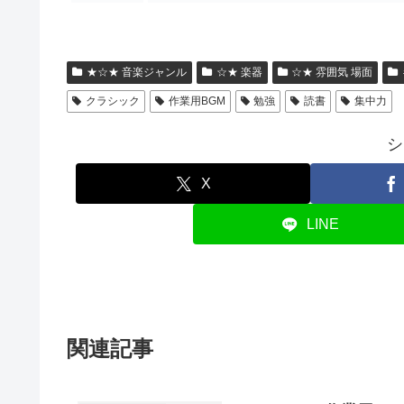
★☆★ 音楽ジャンル
☆★ 楽器
☆★ 雰囲気 場面
クラシック
作業用BGM
勉強
読書
集中力
シ
X
LINE
関連記事