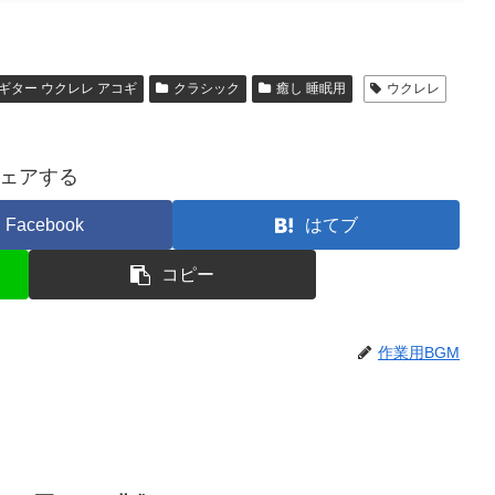
ギター ウクレレ アコギ
クラシック
癒し 睡眠用
ウクレレ
ェアする
Facebook
はてブ
コピー
作業用BGM