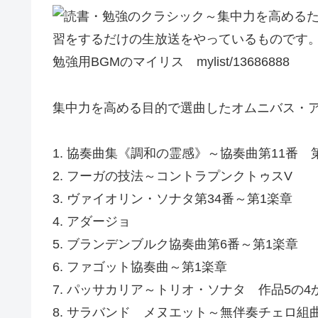
習をするだけの生放送をやっているものです
勉強用BGMのマイリス mylist/13686888
集中力を高める目的で選曲したオムニバス・
1. 協奏曲集《調和の霊感》～協奏曲第11番 
2. フーガの技法～コントラプンクトゥスV
3. ヴァイオリン・ソナタ第34番～第1楽章
4. アダージョ
5. ブランデンブルク協奏曲第6番～第1楽章
6. ファゴット協奏曲～第1楽章
7. パッサカリア～トリオ・ソナタ 作品5の4
8. サラバンド メヌエット～無伴奏チェロ組