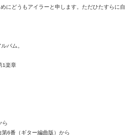
どうもアイラーと申します。ただひたすらに自
。
アルバム。
第1楽章
から
曲第6番（ギター編曲版）から