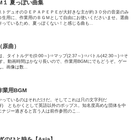
BGM１ 夏っぽい曲集
ストデュオのＤＥＰＡＰＥＰＥが大好きな主が約３０分の音楽のみ
コ生用に、作業用のＢＧＭとして自由にお使いくださいませ。選曲
っているため、夏っぽくない！と感じる曲も...
（原曲）
イトルデモ(0:00～)⇒マップ(2:37～)⇒バトル(42:30～)⇒そ
ています。動画時間はかなり長いので、作業用BGMにでもどうぞ。ゲー
画像は数...
作業用BGM
かっているのはそれだけだ。そしてこれは只の文字列だ
2(歌詞保存) ともかくとして英語以外のポップス。知名度高めな団体を中
ナジー過ぎると言う人は前作参照のこ...
ぎのひと時を【Asia】