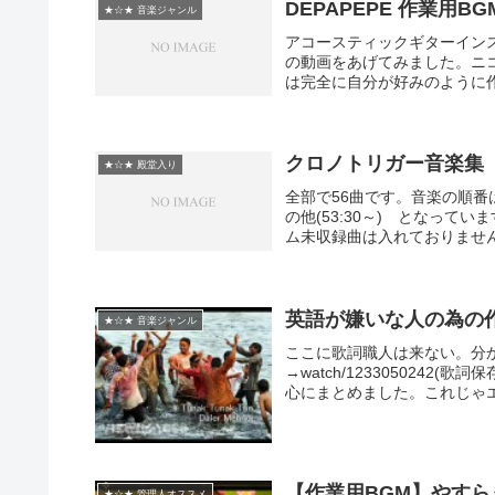
DEPAPEPE 作業用
★☆★ 音楽ジャンル
アコースティックギターイン
の動画をあげてみました。ニ
は完全に自分が好みのように作
クロノトリガー音楽集
★☆★ 殿堂入り
全部で56曲です。音楽の順番は、タ
の他(53:30～) となっ
ム未収録曲は入れておりません。
英語が嫌いな人の為の
★☆★ 音楽ジャンル
ここに歌詞職人は来ない。分
→watch/123305024
心にまとめました。これじゃエ
【作業用BGM】やすら
★☆★ 管理人オススメ