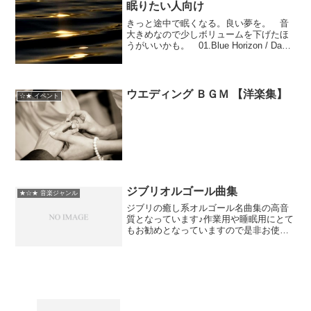
眠りたい人向け
きっと途中で眠くなる。良い夢を。 音
大きめなので少しボリュームを下げたほ
うがいいかも。 01.Blue Horizon / David
Bradstreet,Dan Gibson 02.Coral
Cathedrals / Ensembl...
ウエディング ＢＧＭ 【洋楽集】
☆★ イベント
ジブリオルゴール曲集
★☆★ 音楽ジャンル
ジブリの癒し系オルゴール名曲集の高音
質となっています♪作業用や睡眠用にとて
もお勧めとなっていますので是非お使い
になって下さい(*ﾟーﾟ)音質は161kbpsと
なっています☆とても心地良いオルゴー
ルですので癒されて下さいU｡･x･)ﾉ