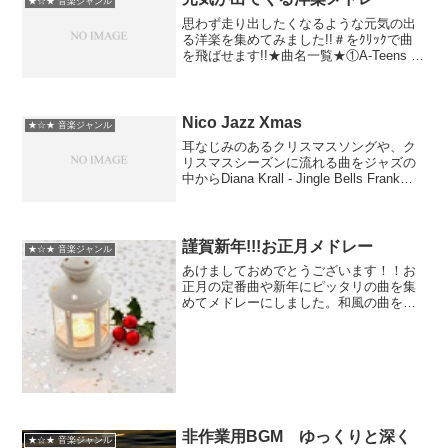
★☆★ 音楽ジャンル
思わず走り出したくなるような元気の出
る洋楽を集めてみました!!＃をｸﾘｯｸで曲
を飛ばせます!!★曲名一覧★①A-Teens -
Can't Help Falling In Love #0:00 ②A-
Teens - Heartbreak L...
Nico Jazz Xmas
★☆★ 音楽ジャンル
耳なじみのあるクリスマスソングや、ク
リスマスシーズンに流れる曲をジャズの
中からDiana Krall - Jingle Bells Frank
Sinatra - Let It Snow! Let It Snow! Let It
Snow!...
謹賀新年!!!お正月メドレー
★☆★ 音楽ジャンル
あけましておめでとうございます！！お
正月の定番曲や新年にピッタリの曲を集
めてメドレーにしました。和風の曲をめ
いいっぱいお楽しみください曲名春の海
早春賦御伽草子さくらさくら赤光の調べ
Miyako japan1～3日本の新春・正月の音
楽~春の海...
非作業用BGM ゆっくりと深く
★☆★ 音楽ジャンル