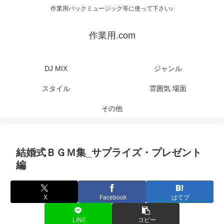
作業用バックミュージック等に使って下さい♪
作業用.com
DJ MIX
ジャンル
スタイル
雰囲気 場面
その他
結婚式ＢＧＭ集_サプライズ・プレゼント
編
X
Facebook
はてブ
LINE
コピー