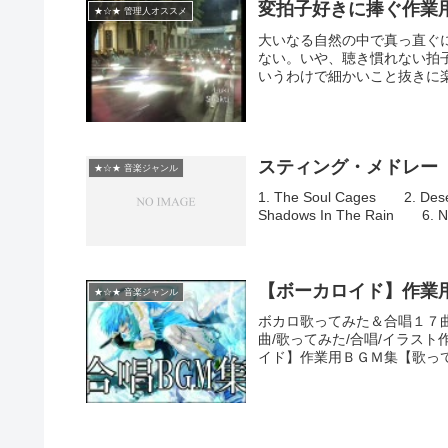
変拍子好きに捧ぐ作業用
★☆★ 管理人オススメ
大いなる自然の中で真っ直ぐ
ない。いや、聴き慣れない拍
いうわけで細かいこと抜きに楽
スティング・メドレー 【
★☆★ 音楽ジャンル
1. The Soul Cages 2. Des
Shadows In The Rain 6. Ne
【ボーカロイド】作業
★☆★ 音楽ジャンル
ボカロ歌ってみた＆合唱１７
曲/歌ってみた/合唱/イラスト
イド】作業用ＢＧＭ集【歌って