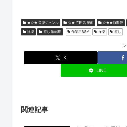
★☆★ 音楽ジャンル
☆★ 雰囲気 場面
☆★★時間帯
洋楽
癒し 睡眠用
作業用BGM
洋楽
癒し
シ
X
LINE
関連記事