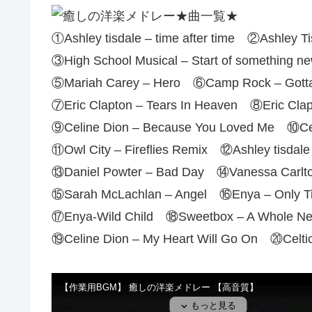
★曲一覧★
①Ashley tisdale – time after time ②Ashley Ti
③High School Musical – Start of something 
⑤Mariah Carey – Hero ⑥Camp Rock – Gotta 
⑦Eric Clapton – Tears In Heaven ⑧Eric Cla
⑨Celine Dion – Because You Loved Me ⑩Celin
⑪Owl City – Fireflies Remix ⑫Ashley tisdale
⑬Daniel Powter – Bad Day ⑭Vanessa Carlto
⑮Sarah McLachlan – Angel ⑯Enya – Only T
⑰Enya-Wild Child ⑱Sweetbox – A Whole Ne
⑲Celine Dion – My Heart Will Go On ⑳Celti