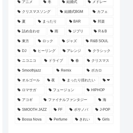
アニメ
冬
結婚式
メドレー
クリスマスソング
結婚式BGM
カフェ
夏
まったり
BAR
邦楽
詰め合わせ
雨
ジブリ
R＆B
東方
ロック
ジャズ
R&B SOUL
DJ
ヒーリング
アレンジ
クラシック
ニコニコ
ドライブ
春
クリスマス
Smoothjazz
Remix
ボカロ
オルゴール
夜
まったり揺れたい
❤
ロマサガ
フュージョン
HIPHOP
アコギ
ファイナルファンタジー
海
SMOOTH JAZZ
FF
ボサノバ
J-POP
Bossa Nova
Perfume
きれい
Girls