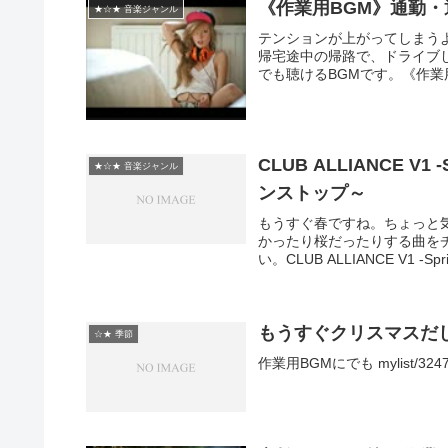
《作業用BGM》通勤・
★☆★ 音楽ジャンル
テンションが上がってしまうよ
帰宅途中の帰路で、ドライブ
でも聴けるBGMです。《作業用
CLUB ALLIANCE V1
★☆★ 音楽ジャンル
ンストップ～
もうすぐ春ですね。ちょっと
かったり桜だったりする曲を
い。CLUB ALLIANCE V1 -Sprin
もうすぐクリスマスだ
☆★ 季節
作業用BGMにでも mylist/3247