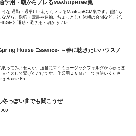
通学用・朝からノレるMashUpBGM集
うな,通勤・通学用・朝からノレるMashUpBGM集です。他にも
しながら、勉強・読書や運動、ちょっとした休憩の合間など、どこ
BGM》通勤・通学用・朝からノレ...
 -Spring House Essence- ～春に聴きたいハウスノ
気取ってみませんか。適当にマイミュージックフォルダから春っぽ
チョイスして繋げただけです。作業用ＢＧＭとしてお使いくださ
g House Es...
し冬っぽい曲でも聞こうぜ
900