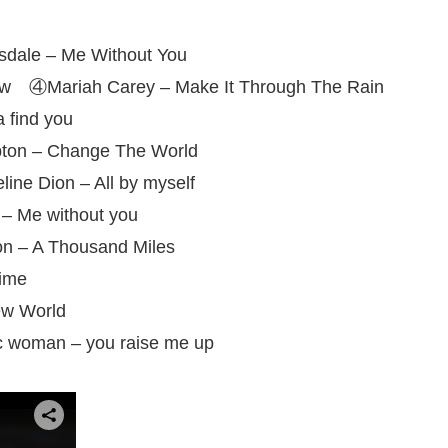
sdale – Me Without You
new ④Mariah Carey – Make It Through The Rain
find you
pton – Change The World
e Dion – All by myself
 – Me without you
n – A Thousand Miles
ime
w World
c woman – you raise me up