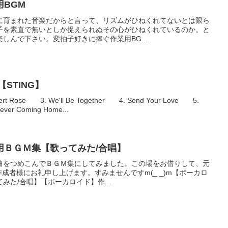
BGM
に育まれた音楽だからと言って、リズムがひねくれてないとは限ら
子を素直で無いとしか捉えられぬその心がひねくれているのか。と
しんで下さい。変拍子好きに捧ぐ作業用BG...
STING】
ert Rose 3. We'll Be Together 4. Send Your Love 5.
ver Coming Home...
用ＢＧＭ集【歌ってみた/合唱】
曲をつめこんでＢＧＭ集にしてみました。この場をお借りして、元
作成者様にお礼申し上げます。すみませんですm(_ _)m【ボーカロ
みた/合唱】【ボーカロイド】作...