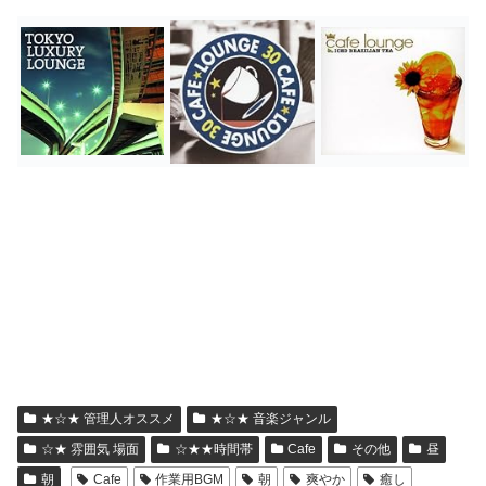
★☆★ 管理人オススメ
★☆★ 音楽ジャンル
☆★ 雰囲気 場面
☆★★時間帯
Cafe
その他
昼
朝
Cafe
作業用BGM
朝
爽やか
癒し