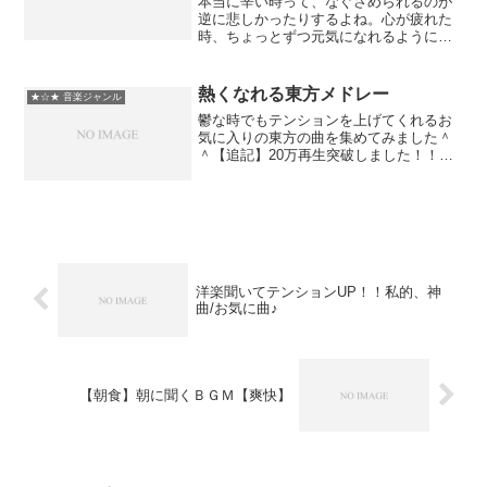
本当に辛い時って、なぐさめられるのが
逆に悲しかったりするよね。心が疲れた
時、ちょっとずつ元気になれるように。
ポップンミュージックならではの曲でど
うぞ。デラ系メドレー作家さんの影響受
けまくってます。●癒し系のCDみたいの
熱くなれる東方メドレー
★☆★ 音楽ジャンル
とは全然違うと思います...
鬱な時でもテンションを上げてくれるお
気に入りの東方の曲を集めてみました＾
＾【追記】20万再生突破しました！！再
生してくれた人ありがとう！熱くなれる
東方メドレー熱くなれる東方メドレー2東
方輝針城～DoubleDealingCharacter....
洋楽聞いてテンションUP！！私的、神
曲/お気に曲♪
【朝食】朝に聞くＢＧＭ【爽快】