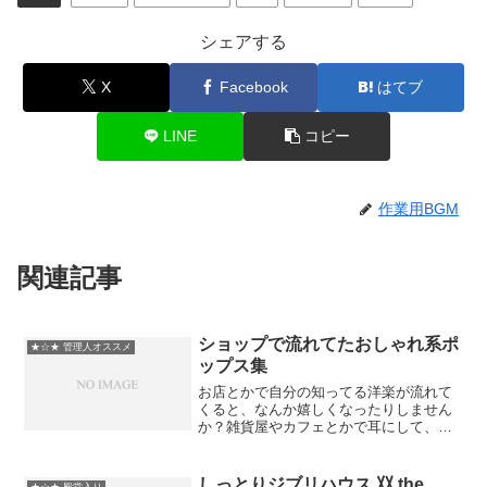
シェアする
X
Facebook
はてブ
LINE
コピー
作業用BGM
関連記事
ショップで流れてたおしゃれ系ポ
★☆★ 管理人オススメ
ップス集
お店とかで自分の知ってる洋楽が流れて
くると、なんか嬉しくなったりしません
か？雑貨屋やカフェとかで耳にして、思
わずニヤリとしてしまった曲を集めてみ
ました。おしゃれ系っぽいけど、聴きや
すくて気取り過ぎない感じがテーマで
しっとりジブリハウス 〷 the