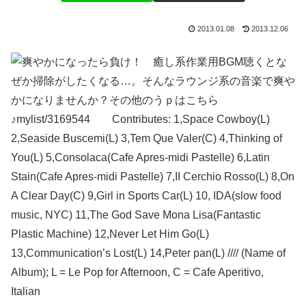
2013.01.08
2013.12.06
聴くとな
ぜか掃除がしたくなる…。そんなラウンジ系の音楽で爽や
かになりませんか？その他のうｐはこちら
♪mylist/3169544 Contributes: 1,Space Cowboy(L)
2,Seaside Buscemi(L) 3,Tem Que Valer(C) 4,Thinking of
You(L) 5,Consolaca(Cafe Apres-midi Pastelle) 6,Latin
Stain(Cafe Apres-midi Pastelle) 7,II Cerchio Rosso(L) 8,On
A Clear Day(C) 9,Girl in Sports Car(L) 10, IDA(slow food
music, NYC) 11,The God Save Mona Lisa(Fantastic
Plastic Machine) 12,Never Let Him Go(L)
13,Communication’s Lost(L) 14,Peter pan(L) //// (Name of
Album); L = Le Pop for Afternoon, C = Cafe Aperitivo,
Italian