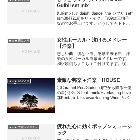
★☆★ 殿堂入り
す。 1: Cloudbe...
Guibli set mix
以前mixしたdaishi dance "the ジブリ set"
(sm3847216)をリテイク。Tr09は三拍子
なのでお手上げです。どうしてもトトロ
で締めたかったので、キックでむりやり
持たせてますｗ 昼下がりのＢＧＭにど
うぞ。Ｐ．Ｓ．歌...
女性ボーカル・泣けるメドレー
★☆★ 殿堂入り
【洋楽】
悲しい曲、切ない曲、感動出来る曲、洋
楽の女性ボーカル曲厳選メドレーです。
和訳歌詞ちょこちょこ付けてます。誤っ
た訳も多いと思われますがお許し下さ
い。全曲の和訳付ける予定です≪曲名リ
スト≫01. A New Day Has Come /Celi...
素敵な邦楽＋洋楽 HOUSE
★☆★ 殿堂入り
①Caramel Pod/Godsend(空から降る一億
の星) ②GTS feat. mink/Everlasting Love
③Kentaro Takizawa/Rushing Wind(カバチ
タレ！) ④Kaskade/Move Fo...
疲れた心に効くポップンミュージ
★☆★ 管理人オススメ
ック