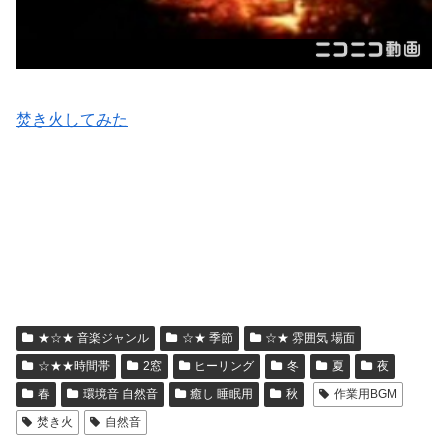
焚き火してみた
★☆★ 音楽ジャンル
☆★ 季節
☆★ 雰囲気 場面
☆★★時間帯
2窓
ヒーリング
冬
夏
夜
春
環境音 自然音
癒し 睡眠用
秋
作業用BGM
焚き火
自然音