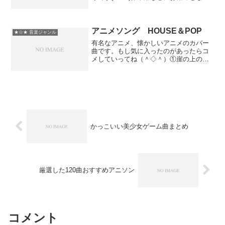
ていますので是非お使いになって下さ
い!!197kbps音質となっています♪※邦楽
カバー曲です♪癒し系おしゃれ名曲メドレ
ーS...
アニメソング HOUSE＆POP
★☆★ 音楽ジャンル
有名なアニメ、懐かしいアニメのカバー
曲です。もし気に入ったのがあったらコ
メしていってね（＾◇＾）①崖の上のポ
ニョ / 崖の上のポニョ②にんげんってい
いな / 日本昔ばなし③おどるポンポコリ
ン / ちびまる子ちゃん④となりのトトロ /
となり...
かっこいい美少女ゲーム曲まとめ
厳選した120曲おすすめアニソン
コメント