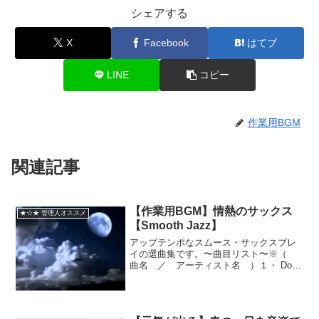
シェアする
X
Facebook
はてブ
LINE
コピー
作業用BGM
関連記事
【作業用BGM】情熱のサックス
★☆★ 管理人オススメ
【Smooth Jazz】
アップテンポなスムース・サックスプレ
イの選曲集です。〜曲目リスト〜※（
曲名 ／ アーティスト名 ）１・ Don't
Wait Up ／ Paul Taylor２・ Doing It
Right!!! ／ Joe Johnson３・ Gim...