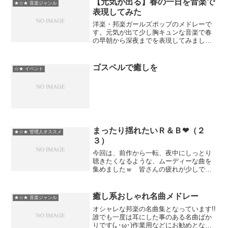
【元気が出る】春の一日を音楽で
★☆★ 音楽ジャンル
表現してみた
洋楽・邦楽ガールズポップのメドレーで
す。元気が出て少し胸キュンな音楽で春
の早朝から深夜までを表現してみまし
た。気に入られたら何かコメントしてや
ってくれたら嬉しいです。【元気が出
る】春の一日を音楽で表現してみた春う
ゴスペルで癒しを
☆★ イベント
た、夏うた。~どんなときも。...
まったり揺れたいＲ＆Ｂ❤（２
★☆★ 管理人オススメ
３）
今回は、前作から一転、夜中にしっとり
聴きたくなるような、ムーディーな曲を
集めましたｗ 皆さんの疲れが少しでも
癒されますよう（*´ー`) まったり揺れ
たいＲ＆Ｂ❤まったり揺れたいＲ＆Ｂ❤2
まったり揺れたいＲ＆Ｂ❤3DJ UE ：
癒し系おしゃれ名曲メドレー
★☆★ 音楽ジャンル
WHIZZ...
オシャレな邦楽の名曲集となっています!!
誰でも一度は耳にした事のある名曲ばか
りです(｡･ω･)作業用などにお勧めとなっ