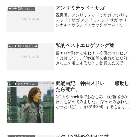
ます。また、今回はメドレー全体を一つ
の物語風に仕上げてあります。脳内補完
アンリミテッド：サガ
★☆★ 音楽ジャンル
しつつお楽しみください。...
祝再販。アンリミテッド：サガ アンリミ
テッド：サガ アンリミテッド:サガ オリ
ジナル・サウンドトラックゲーム・ミュ
ージックSMD itaku (music)売り上げラン
キング : 5071Amazonで詳しく見る
私的ベストエロゲソング集
★☆★ 100分超えBGM
皆エロゲ好きっすね！・今回のコンセプ
トは特になく、20代前半の自分がただ好
きな曲を選曲するだけ。音質大丈夫です
かね？・候補多すぎたので歌手･作品･メ
ーカーが被らないように縛り。それでも
最初余裕の40MB超；※投稿者コメからジ
ャンプ可 // ...
梶浦由記 神曲メドレー 感動し
★☆★ 管理人オススメ
たら死亡。
NOIRや.hack等でおなじみ、梶浦由記の
神曲を詰めてみました。(詰め込みきれな
かったけど…。)作業BGMにするもよし、
熱く語るもよし。濃厚な梶浦ワールドを
お楽しみください。梶浦由記 神曲メド
レー 感動したら死亡。梶浦由記 癒し
メドレー梶...
テクノの詰め合わせです。