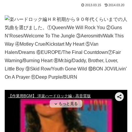
2013.03.15
2014.03.20
ＨＲ初期から９０年代くらいまでの人
気曲を選びました。①Queen/We Will Rock You ②Guns
N’Roses/Welcome To The Jungle ③Aerosmith/Walk This
Way ④Motley Crue/Kickstart My Heart ⑤Van
Halen/Dreams ⑥EUROPE/The Final Countdown⑦Fair
Warning/Burning Heart ⑧Mr.big/Daddy, Brother, Lover,
Little Boy ⑨Skid Row/Youth Gone Wild ⑩BON JOVI/Livin’
On A Prayer ⑪Deep Purple/BURN