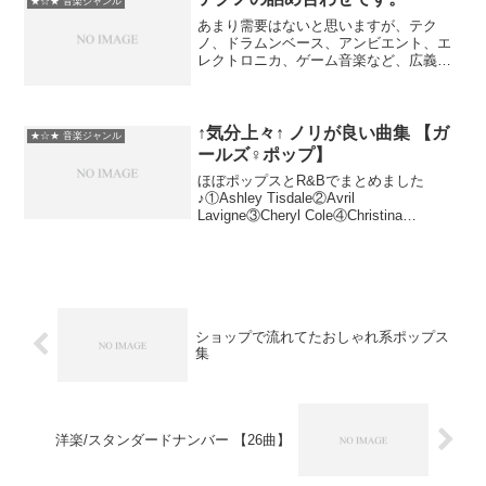
★☆★ 音楽ジャンル
あまり需要はないと思いますが、テク
ノ、ドラムンベース、アンビエント、エ
レクトロニカ、ゲーム音楽など、広義の
テクノをミックスしたりメドレーにして
詰め込みました。画像はあまり変化がな
い上適当です。約3時間ありますので、
BGMや作業用にどうぞ。テ...
↑気分上々↑ ノリが良い曲集 【ガ
★☆★ 音楽ジャンル
ールズ♀ポップ】
ほぼポップスとR&Bでまとめました
♪①Ashley Tisdale②Avril
Lavigne③Cheryl Cole④Christina
Aguilera⑤Demi Lovato⑥Gwen
Stefani⑦Holly Valance⑧Je...
ショップで流れてたおしゃれ系ポップス
集
洋楽/スタンダードナンバー 【26曲】