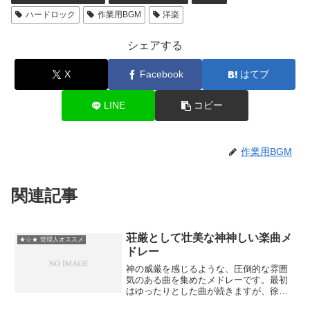
ハードロック
作業用BGM
洋楽
シェアする
X
Facebook
はてブ
LINE
コピー
作業用BGM
関連記事
荘厳として壮美な神神しい楽曲メ
★☆★ 管理人オススメ
ドレー
神の威厳を感じるような、圧倒的な雰囲
気のある曲を集めたメドレーです。最初
はゆったりとした曲が続きますが、徐々
にフィナーレに向けて盛り上がっていき