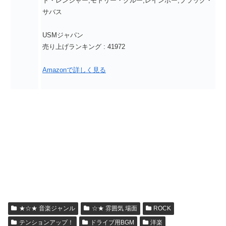
ト・レンジャー,モトリー・クルー,レインボー,ブラック・
サバス
USMジャパン
売り上げランキング : 41972
Amazonで詳しく見る
★☆★ 音楽ジャンル
☆★ 雰囲気 場面
ROCK
テンションアップ！
ドライブ用BGM
洋楽