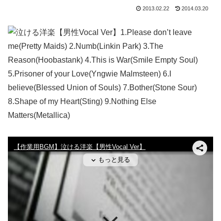
2013.02.22
2014.03.20
1.Please don’t leave
me(Pretty Maids) 2.Numb(Linkin Park) 3.The
Reason(Hoobastank) 4.This is War(Smile Empty Soul)
5.Prisoner of your Love(Yngwie Malmsteen) 6.I
believe(Blessed Union of Souls) 7.Bother(Stone Sour)
8.Shape of my Heart(Sting) 9.Nothing Else
Matters(Metallica)