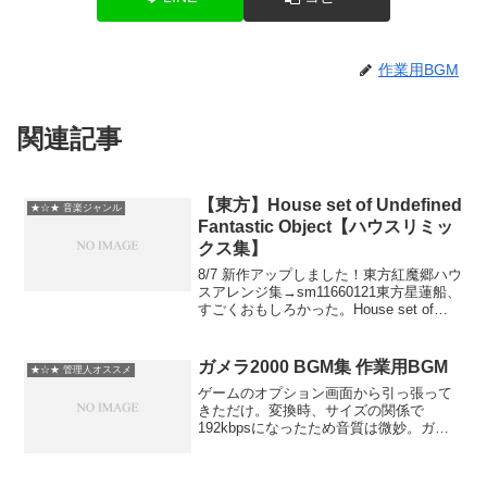
作業用BGM
関連記事
【東方】House set of Undefined
★☆★ 音楽ジャンル
Fantastic Object【ハウスリミッ
クス集】
8/7 新作アップしました！東方紅魔郷ハウ
スアレンジ集→sm11660121東方星蓮船、
すごくおもしろかった。House set of
Undefined Fantastic Object（Myorenji
set）動画詳細→東方風神録ハウ...
ガメラ2000 BGM集 作業用BGM
★☆★ 管理人オススメ
ゲームのオプション画面から引っ張って
きただけ。変換時、サイズの関係で
192kbpsになったため音質は微妙。ガメ
ラ2000 BGM集ガメラ2000 ― オリジナ
ル・サウンドトラック