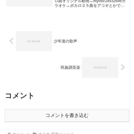
ロ曲オリジナル動画→mylist/24532646カ
ラオケ→ボカロ２５曲をアコギとかでア
レンジしてみたHONEY BEE アコーステ
ィックギター F-15 初心者入門16点セット
/ナチュラル(970...
少年達の歌声
民族調音楽
コメント
コメントを書き込む