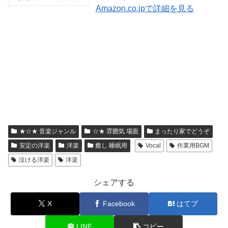
Amazon.co.jpで詳細を見る
★☆★ 音楽ジャンル
☆★ 雰囲気 場面
まったり家でどうぞ
安定の洋楽
洋楽
癒し 睡眠用
Vocal
作業用BGM
泣ける洋楽
洋楽
シェアする
X
Facebook
はてブ
LINE
コピー