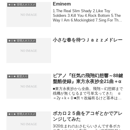
Eminem
★☆★ 管理人オススメ
1.The Real Slim Shady 2.Like Toy
Soldiers 3.Kill You 4.Rock Bottom 5.The
Way I Am 6.Mockingbird 7.Sing For The
Moment 8....
小さな春を待つＪａｚｚメドレー
★☆★ 管理人オススメ
ピアノ『狂気の飛翔幻想響～88鍵
★☆★ 殿堂入り
盤酷使録』東方永夜抄全21曲＋α
■東方永夜抄から全曲。飛翔～幻想郷まで
残機が無くなるまで弓単戈ってきた α
＝2y＋k＋Ｄ■所々改編有るけど基本はか
ら始まるあいうえお順 曲名つなげると
詩文に、永夜抄以外つなげると英文に■88
鍵盤すべて使用■これから、という時に下
ボカロ２５曲をアコギとかでアレ
★☆★ 管理人オススメ
からの思わ...
ンジしてみた
3/20生まれのおさむらいさんです各ボカ