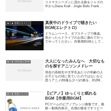
リスマスシーズンに流れる曲をジャズの
中からDiana Krall - Jingle Bells Frank
Sinatra - Let It Snow! Let It Snow! Let It
Snow!...
真夜中のドライブで聴きたい
★☆★ 管理人オススメ
BGM(エレクトロ)
ドラムンベース、ダブステップで構成。
良かったらドライブのお供に連れて行っ
てやってください。作業用BGMとしても
どうぞ。Metrik - Freefall (feat. Reija
Lee)/Krewella - One Minute/Cam...
大人になったみんなへ 大切なも
★☆★ 100分超えBGM
のを探すアニソンメドレー
現在の高校生や大学生あたりの年齢の人
が子どもの頃に見ていたのではないかと
思うアニメ(特撮も少々)の曲を、約2時間
のメドレーでお送りします。 今回の私
は中二病心が高じたせいか、冒頭の部分
でかなりキザなことを書いてしまってい
【ピアノ】ゆっくりと眠れる
★☆★ 音楽ジャンル
ます(汗) 「一体何...
BGM【作業用BGM】
PCゲームのピアノアレンジ曲集です。曲
順～動画内表示、右側が曲名ですリピー