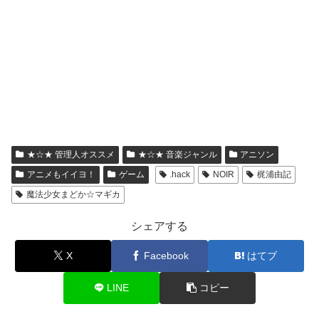
★☆★ 管理人オススメ
★☆★ 音楽ジャンル
アニソン
アニメもイイヨ！
ゲーム
.hack
NOIR
梶浦由記
魔法少女まどか☆マギカ
シェアする
X
Facebook
はてブ
LINE
コピー