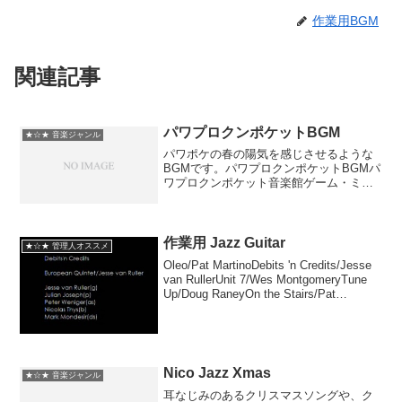
作業用BGM
関連記事
パワプロクンポケットBGM
★☆★ 音楽ジャンル
パワポケの春の陽気を感じさせるような
BGMです。パワプロクンポケットBGMパ
ワプロクンポケット音楽館ゲーム・ミュ
ージックSMD売り上げランキング :
64237Amazonで詳しく見る
作業用 Jazz Guitar
★☆★ 管理人オススメ
Oleo/Pat MartinoDebits 'n Credits/Jesse
van RullerUnit 7/Wes MontgomeryTune
Up/Doug RaneyOn the Stairs/Pat
MartinoRoad S...
Nico Jazz Xmas
★☆★ 音楽ジャンル
耳なじみのあるクリスマスソングや、ク