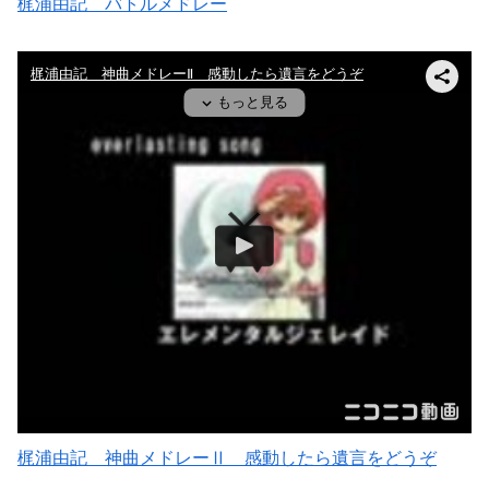
梶浦由記 バトルメドレー
梶浦由記 神曲メドレーⅡ 感動したら遺言をどうぞ