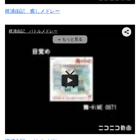
梶浦由記 癒しメドレー