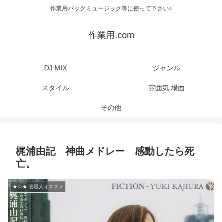
作業用バックミュージック等に使って下さい♪
作業用.com
DJ MIX
ジャンル
スタイル
雰囲気 場面
その他
梶浦由記 神曲メドレー 感動したら死
亡。
★☆★ 管理人オススメ