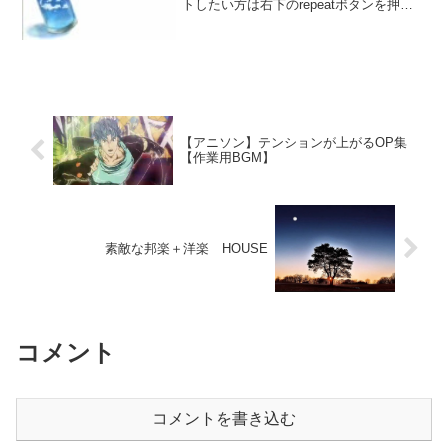
トしたい方は右下のrepeatボタンを押し
てください。1.CLANNAD2.智代アフター
3.Planetarian4.神無ノ鳥5.Ever176.この青
空に約束を7....
【アニソン】テンションが上がるOP集
【作業用BGM】
素敵な邦楽＋洋楽 HOUSE
コメント
コメントを書き込む