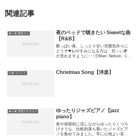
関連記事
夜のベッドで聴きたい Sweetな曲
★☆★ 殿堂入り
【R&B】
艶っぽい夜、しっとり甘い雰囲気作りに
どうぞ❤おやすみになる方は、甘～い夢
が見れますように･･･①Marc Nelson - 15
Minutes ②Corinne Bailey Rae -
Closer ③Trey Lorenz - Mak...
Christmas Song【洋楽】
☆★ イベント
ゆったりジャズピアノ【jazz
★☆★ 管理人オススメ
piano】
夜や就寝前に流しながらゆったりくつろ
げそうな、比較的落ち着いたジャズピア
ノを集めてみました。耳に心地よい音量