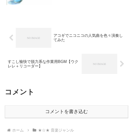
3.Planetarian4.神無ノ鳥5.Ever176.この青
空に約束を7....
アコギでニコニコの人気曲を色々演奏し
てみた
すこし愉快で脱力系な作業用BGM【ウク
レレ＋リコーダー】
コメント
コメントを書き込む
ホーム
★☆★ 音楽ジャンル