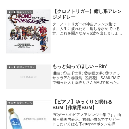
でお召し上がりくださいｗセトリです
♪01.Beatlejazz - Junk02.Antonio
Farao,Miroslav Vi...
【クロノトリガー】癒し系アレン
★☆★ 音楽ジャンル
ジメドレー
クロノ・トリガーの神曲アレンジ集で
す。人生に疲れた方、癒しを求めている
方、これを聞きながらα波を出しましょ
う。画質悪くてすいません。これを見て
元気になった人はカエルと一緒にもっと
元気になりましょう【クロノトリガー】
癒し系アレンジメドレー
もっと知ってほしい～Rin’
★☆★ 管理人オススメ
|曲目: ①三千世界; ②胡蝶之夢; ③サクラ
サクラPV; ④飛鳥; ⑤残花| SAMURAI7
で知った人も薬売りさんMADで知った人
も、初見の方にも是非。Rin'は、絶対もっ
と評価されるべきだと思うのです/
(1/29) "紫のゆかり、ふ...
【ピアノ】ゆっくりと眠れる
★☆★ 音楽ジャンル
BGM【作業用BGM】
PCゲームのピアノアレンジ曲集です。曲
順～動画内表示、右側が曲名ですリピー
トしたい方は右下のrepeatボタンを押し
てください。1.CLANNAD2.智代アフター