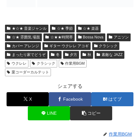
★☆★ 音楽ジャンル
☆★ 季節
☆★ 楽器
☆★ 雰囲気 場面
☆★★時間帯
Bossa Nova
アニソン
カバー アレンジ
ギター ウクレレ アコギ
クラシック
まったり家でどうぞ
冬
夕方
秋
素敵な JAZZ
ウクレレ
クラシック
作業用BGM
栗コーダーカルテット
シェアする
X
Facebook
はてブ
LINE
コピー
作業用BGM